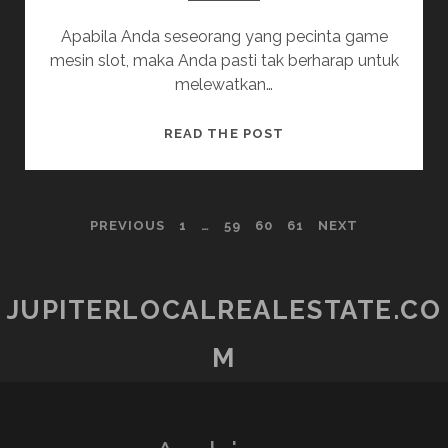
Apabila Anda seseorang yang pecinta game
mesin slot, maka Anda pasti tak berharap untuk
melewatkan…
JANGAN
READ THE POST
LEWATKAN
TEMPAT
DEMONSTRASI
POSTS
PREVIOUS
1
…
59
60
61
NEXT
YANG
MENGUNTUNGKAN
PAGINATION
INI!
JUPITERLOCALREALESTATE.CO
M