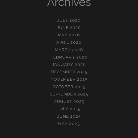
Archives
JULY 2026
JUNE 2026
MAY 2026
APRIL 2026
MARCH 2026
FEBRUARY 2026
JANUARY 2026
DECEMBER 2025
NOVEMBER 2025
OCTOBER 2025
SEPTEMBER 2025
AUGUST 2025
JULY 2025
JUNE 2025
MAY 2025