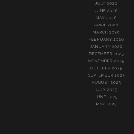
JULY 2026
JUNE 2026
MAY 2026
APRIL 2026
MARCH 2026
FEBRUARY 2026
JANUARY 2026
DECEMBER 2025
NOVEMBER 2025
OCTOBER 2025
SEPTEMBER 2025
AUGUST 2025
JULY 2025
JUNE 2025
MAY 2025