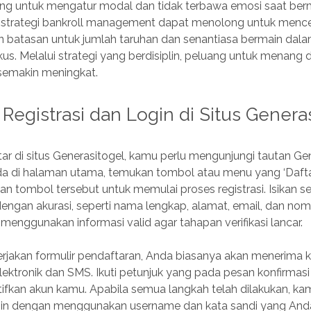
ting untuk mengatur modal dan tidak terbawa emosi saat ber
trategi bankroll management dapat menolong untuk mence
n batasan untuk jumlah taruhan dan senantiasa bermain dala
us. Melalui strategi yang berdisiplin, peluang untuk menang 
semakin meningkat.
Registrasi dan Login di Situs Genera
r di situs Generasitogel, kamu perlu mengunjungi tautan Gen
a di halaman utama, temukan tombol atau menu yang ‘Dafta
Tekan tombol tersebut untuk memulai proses registrasi. Isikan 
engan akurasi, seperti nama lengkap, alamat, email, dan nom
menggunakan informasi valid agar tahapan verifikasi lancar.
rjakan formulir pendaftaran, Anda biasanya akan menerima k
elektronik dan SMS. Ikuti petunjuk yang pada pesan konfirmasi
fkan akun kamu. Apabila semua langkah telah dilakukan, kam
ogin dengan menggunakan username dan kata sandi yang And