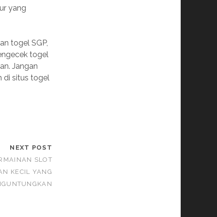
tur yang
nan togel SGP,
mengecek togel
lan. Jangan
i situs togel
NEXT POST
ERMAINAN SLOT
AN KECIL YANG
NGUNTUNGKAN