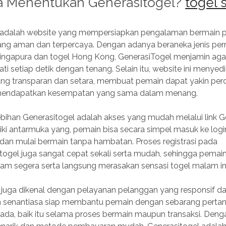
 Menentukan Generasitogel?
togel 
 adalah website yang mempersiapkan pengalaman bermain 
yang aman dan terpercaya. Dengan adanya beraneka jenis per
 Singapura dan togel Hong Kong, GenerasiTogel menjamin aga
i setiap detik dengan tenang. Selain itu, website ini menyed
ng transparan dan setara, membuat pemain dapat yakin pe
mendapatkan kesempatan yang sama dalam menang.
ebihan Generasitogel adalah akses yang mudah melalui link G
ki antarmuka yang, pemain bisa secara simpel masuk ke logi
dan mulai bermain tanpa hambatan. Proses registrasi pada
togel juga sangat cepat sekali serta mudah, sehingga pemai
am segera serta langsung merasakan sensasi togel malam ini
 juga dikenal dengan pelayanan pelanggan yang responsif dan
 senantiasa siap membantu pemain dengan sebarang perta
ada, baik itu selama proses bermain maupun transaksi. Den