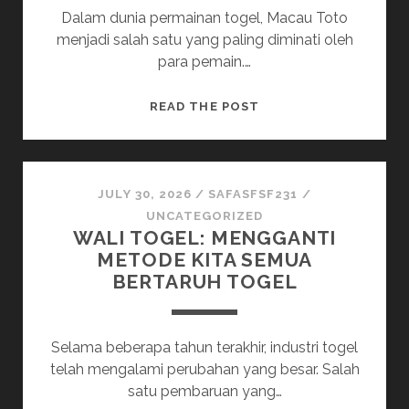
Dalam dunia permainan togel, Macau Toto
menjadi salah satu yang paling diminati oleh
para pemain.…
MENGUNGKAP
READ THE POST
RAHASIA
KELUARAN
MACAU
TOTO
JULY 30, 2026
/
SAFASFSF231
/
HARI
UNCATEGORIZED
WALI TOGEL: MENGGANTI
INI
METODE KITA SEMUA
BERTARUH TOGEL
Selama beberapa tahun terakhir, industri togel
telah mengalami perubahan yang besar. Salah
satu pembaruan yang…