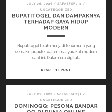
DARI
JULY 26, 2026
/
SAFASFSF231
/
SISTEM
UNCATEGORIZED
BUPATITOGEL DAN DAMPAKNYA
QRIS
TERHADAP GAYA HIDUP
MODERN
Bupatitogel telah menjadi fenomena yang
semakin populer dalam masyarakat modern
saat ini. Dalam era digital…
BUPATITOGEL
READ THE POST
DAN
DAMPAKNYA
TERHADAP
GAYA
JULY 21, 2026
/
SAFASFSF231
/
HIDUP
UNCATEGORIZED
DOMINOQQ: PESONA BANDAR
MODERN
QQ DI DUNIA ONLINE