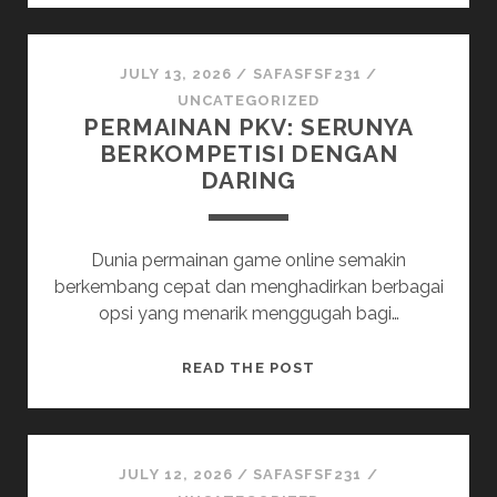
RAHASIA
DI
BALIK
JULY 13, 2026
/
SAFASFSF231
/
ANGKA
UNCATEGORIZED
PERMAINAN PKV: SERUNYA
BERKOMPETISI DENGAN
DARING
Dunia permainan game online semakin
berkembang cepat dan menghadirkan berbagai
opsi yang menarik menggugah bagi…
PERMAINAN
READ THE POST
PKV:
SERUNYA
BERKOMPETISI
DENGAN
JULY 12, 2026
/
SAFASFSF231
/