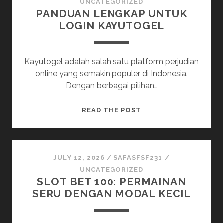
DARING
UNCATEGORIZED
PANDUAN LENGKAP UNTUK
LOGIN KAYUTOGEL
Kayutogel adalah salah satu platform perjudian
online yang semakin populer di Indonesia.
Dengan berbagai pilihan…
PANDUAN
READ THE POST
LENGKAP
UNTUK
LOGIN
KAYUTOGEL
JULY 12, 2026
/
SAFASFSF231
/
UNCATEGORIZED
SLOT BET 100: PERMAINAN
SERU DENGAN MODAL KECIL