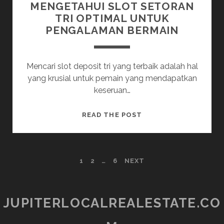
MENGETAHUI SLOT SETORAN
TRI OPTIMAL UNTUK
PENGALAMAN BERMAIN
Mencari slot deposit tri yang terbaik adalah hal
yang krusial untuk pemain yang mendapatkan
keseruan…
MENGETAHUI
READ THE POST
SLOT
SETORAN
TRI
POSTS
1
2
…
6
NEXT
OPTIMAL
UNTUK
PAGINATION
PENGALAMAN
BERMAIN
JUPITERLOCALREALESTATE.CO