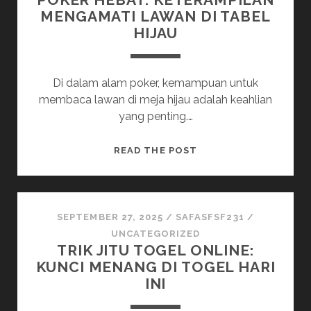
MENGAMATI LAWAN DI TABEL
HIJAU
Di dalam alam poker, kemampuan untuk
membaca lawan di meja hijau adalah keahlian
yang penting.…
POKER
READ THE POST
HEBAT:
KETERAMPILAN
MENGAMATI
LAWAN
SEPTEMBER 27, 2025
/
SAFASFSF231
/
DI
UNCATEGORIZED
TRIK JITU TOGEL ONLINE:
TABEL
KUNCI MENANG DI TOGEL HARI
HIJAU
INI