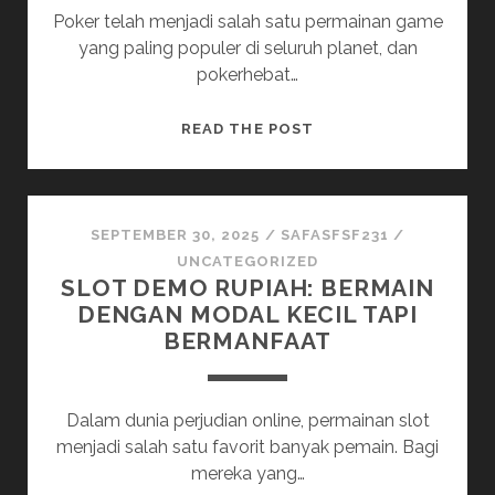
Poker telah menjadi salah satu permainan game
yang paling populer di seluruh planet, dan
pokerhebat…
PANDUAN
READ THE POST
LENGKAP
POKER
HEBAT
BAGI
SEPTEMBER 30, 2025
/
SAFASFSF231
/
SEMUA
UNCATEGORIZED
SLOT DEMO RUPIAH: BERMAIN
LAPISAN
DENGAN MODAL KECIL TAPI
MASYARAKAT
BERMANFAAT
Dalam dunia perjudian online, permainan slot
menjadi salah satu favorit banyak pemain. Bagi
mereka yang…