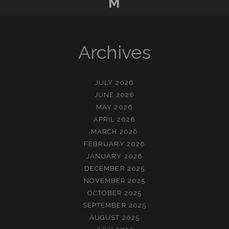
M
Archives
JULY 2026
JUNE 2026
MAY 2026
APRIL 2026
MARCH 2026
FEBRUARY 2026
JANUARY 2026
DECEMBER 2025
NOVEMBER 2025
OCTOBER 2025
SEPTEMBER 2025
AUGUST 2025