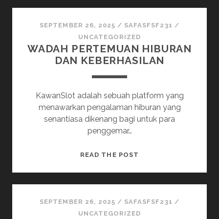
IDN
POKER:
PETUNJUK
SEPTEMBER 26, 2025
/
SAFASFSF231
/
DAN
UNCATEGORIZED
WADAH PERTEMUAN HIBURAN
STRATEGI
DAN KEBERHASILAN
PALING
BAIK
KawanSlot adalah sebuah platform yang
menawarkan pengalaman hiburan yang
senantiasa dikenang bagi untuk para
penggemar…
WADAH
READ THE POST
PERTEMUAN
HIBURAN
DAN
KEBERHASILAN
SEPTEMBER 26, 2025
/
SAFASFSF231
/
UNCATEGORIZED