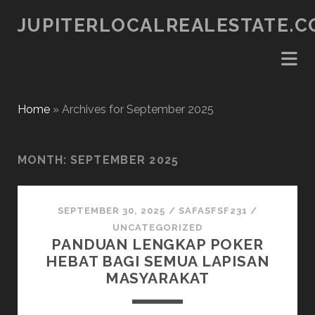
JUPITERLOCALREALESTATE.
Home
»
Archives for September 2025
MONTH:
SEPTEMBER 2025
SEPTEMBER 30, 2025
/
SAFASFSF231
/
UNCATEGORIZED
PANDUAN LENGKAP POKER
HEBAT BAGI SEMUA LAPISAN
MASYARAKAT