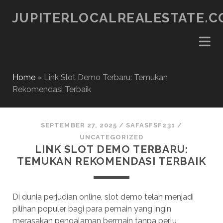
JUPITERLOCALREALESTATE.
Home
»
Link Slot Demo Terbaru: Temukan
Rekomendasi Terbaik
SEPTEMBER 27, 2025
/
SAFASFSF231
/
UNCATEGORIZED
LINK SLOT DEMO TERBARU:
TEMUKAN REKOMENDASI TERBAIK
Di dunia perjudian online, slot demo telah menjadi
pilihan populer bagi para pemain yang ingin
merasakan pengalaman bermain tanpa perlu