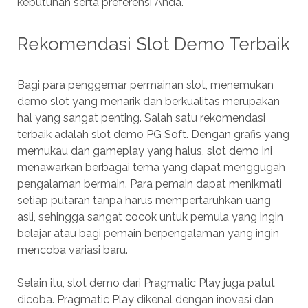
kebutuhan serta preferensi Anda.
Rekomendasi Slot Demo Terbaik
Bagi para penggemar permainan slot, menemukan
demo slot yang menarik dan berkualitas merupakan
hal yang sangat penting. Salah satu rekomendasi
terbaik adalah slot demo PG Soft. Dengan grafis yang
memukau dan gameplay yang halus, slot demo ini
menawarkan berbagai tema yang dapat menggugah
pengalaman bermain. Para pemain dapat menikmati
setiap putaran tanpa harus mempertaruhkan uang
asli, sehingga sangat cocok untuk pemula yang ingin
belajar atau bagi pemain berpengalaman yang ingin
mencoba variasi baru.
Selain itu, slot demo dari Pragmatic Play juga patut
dicoba. Pragmatic Play dikenal dengan inovasi dan