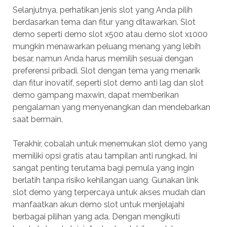
Selanjutnya, perhatikan jenis slot yang Anda pilih
berdasarkan tema dan fitur yang ditawarkan. Slot
demo seperti demo slot x500 atau demo slot x1000
mungkin menawarkan peluang menang yang lebih
besar, namun Anda harus memilih sesuai dengan
preferensi pribadi. Slot dengan tema yang menarik
dan fitur inovatif, seperti slot demo anti lag dan slot
demo gampang maxwin, dapat memberikan
pengalaman yang menyenangkan dan mendebarkan
saat bermain.
Terakhir, cobalah untuk menemukan slot demo yang
memiliki opsi gratis atau tampilan anti rungkad. Ini
sangat penting terutama bagi pemula yang ingin
berlatih tanpa risiko kehilangan uang. Gunakan link
slot demo yang terpercaya untuk akses mudah dan
manfaatkan akun demo slot untuk menjelajahi
berbagai pilihan yang ada. Dengan mengikuti