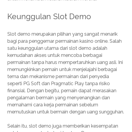
Keunggulan Slot Demo
Slot demo merupakan pilihan yang sangat menarik
bagi para penggemar permainan kasino online. Salah
satu keunggulan utama dari slot demo adalah
kemudahan akses untuk mencoba berbagai
permainan tanpa harus mempertaruhkan uang asli. Ini
memungkinkan pemain untuk menjelajahi berbagai
tema dan mekanisme permainan dari penyedia
seperti PG Soft dan Pragmatic Play tanpa risiko
finansial. Dengan begitu, pemain dapat merasakan
pengalaman bermain yang menyenangkan dan
memahami cara kerja permainan sebelum
memutuskan untuk bermain dengan uang sungguhan.
Selain itu, slot demo juga memberikan kesempatan