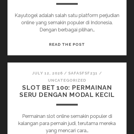
Kayutogel adalah salah satu platform perjudian
online yang semakin populer di Indonesia.
Dengan berbagai pilihan…
PANDUAN
READ THE POST
LENGKAP
UNTUK
LOGIN
KAYUTOGEL
JULY 12, 2026
/
SAFASFSF231
/
UNCATEGORIZED
SLOT BET 100: PERMAINAN
SERU DENGAN MODAL KECIL
Permainan slot online semakin populer di
kalangan para pemain judi, terutama mereka
yang mencari cara…