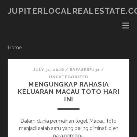
JUPITERLOCALREALESTATE.
Home
jupiterlocalrealestat
JULY 31, 2026
/
SAFASFSF231
/
Posts
UNCATEGORIZED
MENGUNGKAP RAHASIA
KELUARAN MACAU TOTO HARI
INI
Dalam dunia permainan togel, Macau Toto
menjadi salah satu yang paling diminati oleh
para pemain.…