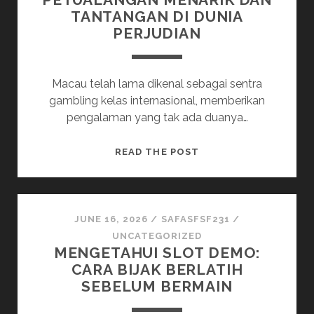
TANTANGAN DI DUNIA
PERJUDIAN
Macau telah lama dikenal sebagai sentra
gambling kelas internasional, memberikan
pengalaman yang tak ada duanya…
LANGSUNG
READ THE POST
MACAU:
PETUALANGAN
MENARIK
DAN
JUNE 16, 2026
/
SAFASFSF231
/
TANTANGAN
UNCATEGORIZED
MENGETAHUI SLOT DEMO:
DI
CARA BIJAK BERLATIH
DUNIA
SEBELUM BERMAIN
PERJUDIAN