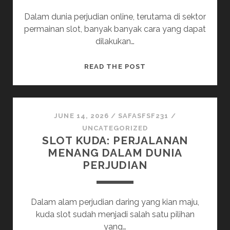
Dalam dunia perjudian online, terutama di sektor
permainan slot, banyak banyak cara yang dapat
dilakukan…
MENGETAHUI
READ THE POST
SLOT
DEMO:
CARA
BIJAK
JUNE 14, 2026
/
SAFASFSF231
/
BERLATIH
UNCATEGORIZED
SLOT KUDA: PERJALANAN
SEBELUM
MENANG DALAM DUNIA
BERMAIN
PERJUDIAN
Dalam alam perjudian daring yang kian maju,
kuda slot sudah menjadi salah satu pilihan
yang…