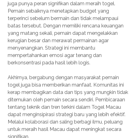
juga punya peran signifikan dalam meraih togel.
Pemain sebaiknya menetapkan budget yang
terperinci sebelum bermain dan tidak melampaui
batas tersebut. Dengan memiliki rencana keuangan
yang matang sekali, pemain dapat mengelakkan
kerugian besar dan merawat permainan agar
menyenangkan. Strategi ini membantu
mempertahankan emosi agar tenang dan
berkonsentrasi pada hasil lebih logis.
Akhirnya, bergabung dengan masyarakat pemain
togel juga bisa memberikan manfaat. Komunitas ini
kerap membagikan data dan tips yang mungkin tidak
ditemukan oleh pemain secara sendiri. Pembicaraan
tentang teknik dan tren terkini dalam Togel Macau
dapat menginsipirasi strategi baru yang lebih efektif.
Melalui kolaborasi dan saling berbagi ilmu, peluang
untuk meraih hasil Macau dapat meningkat secara
signifikan.