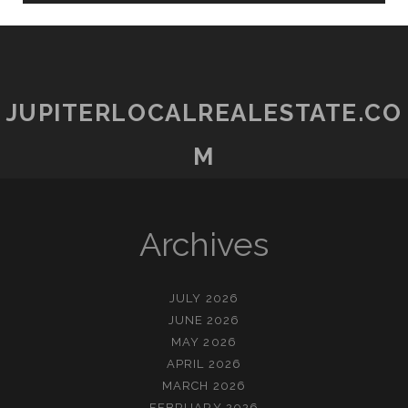
JUPITERLOCALREALESTATE.CO
M
Archives
JULY 2026
JUNE 2026
MAY 2026
APRIL 2026
MARCH 2026
FEBRUARY 2026