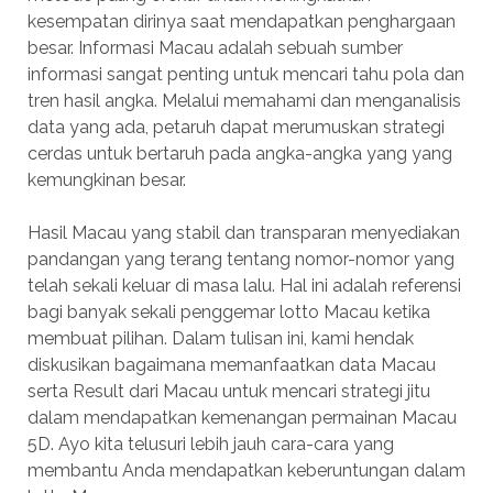
kesempatan dirinya saat mendapatkan penghargaan
besar. Informasi Macau adalah sebuah sumber
informasi sangat penting untuk mencari tahu pola dan
tren hasil angka. Melalui memahami dan menganalisis
data yang ada, petaruh dapat merumuskan strategi
cerdas untuk bertaruh pada angka-angka yang yang
kemungkinan besar.
Hasil Macau yang stabil dan transparan menyediakan
pandangan yang terang tentang nomor-nomor yang
telah sekali keluar di masa lalu. Hal ini adalah referensi
bagi banyak sekali penggemar lotto Macau ketika
membuat pilihan. Dalam tulisan ini, kami hendak
diskusikan bagaimana memanfaatkan data Macau
serta Result dari Macau untuk mencari strategi jitu
dalam mendapatkan kemenangan permainan Macau
5D. Ayo kita telusuri lebih jauh cara-cara yang
membantu Anda mendapatkan keberuntungan dalam