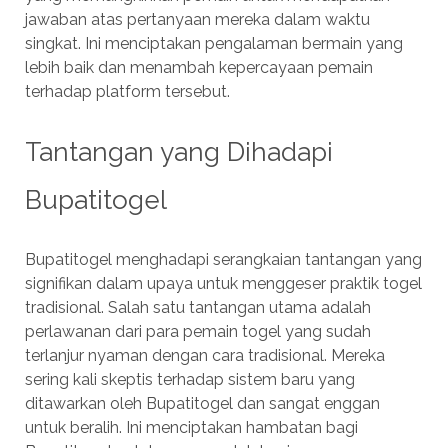
jawaban atas pertanyaan mereka dalam waktu
singkat. Ini menciptakan pengalaman bermain yang
lebih baik dan menambah kepercayaan pemain
terhadap platform tersebut.
Tantangan yang Dihadapi
Bupatitogel
Bupatitogel menghadapi serangkaian tantangan yang
signifikan dalam upaya untuk menggeser praktik togel
tradisional. Salah satu tantangan utama adalah
perlawanan dari para pemain togel yang sudah
terlanjur nyaman dengan cara tradisional. Mereka
sering kali skeptis terhadap sistem baru yang
ditawarkan oleh Bupatitogel dan sangat enggan
untuk beralih. Ini menciptakan hambatan bagi