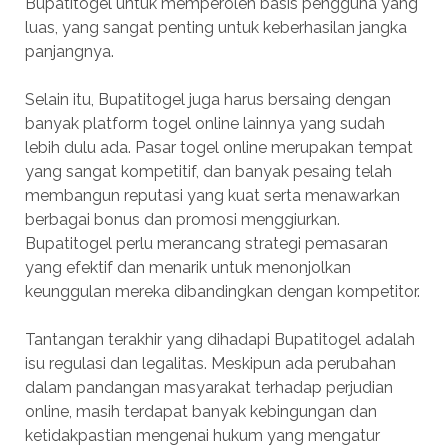
Bupatitogel untuk memperoleh basis pengguna yang
luas, yang sangat penting untuk keberhasilan jangka
panjangnya.
Selain itu, Bupatitogel juga harus bersaing dengan
banyak platform togel online lainnya yang sudah
lebih dulu ada. Pasar togel online merupakan tempat
yang sangat kompetitif, dan banyak pesaing telah
membangun reputasi yang kuat serta menawarkan
berbagai bonus dan promosi menggiurkan.
Bupatitogel perlu merancang strategi pemasaran
yang efektif dan menarik untuk menonjolkan
keunggulan mereka dibandingkan dengan kompetitor.
Tantangan terakhir yang dihadapi Bupatitogel adalah
isu regulasi dan legalitas. Meskipun ada perubahan
dalam pandangan masyarakat terhadap perjudian
online, masih terdapat banyak kebingungan dan
ketidakpastian mengenai hukum yang mengatur