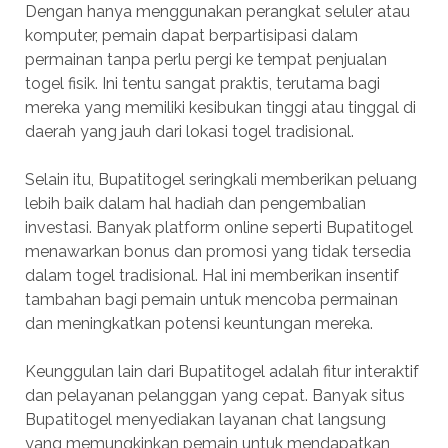
Dengan hanya menggunakan perangkat seluler atau
komputer, pemain dapat berpartisipasi dalam
permainan tanpa perlu pergi ke tempat penjualan
togel fisik. Ini tentu sangat praktis, terutama bagi
mereka yang memiliki kesibukan tinggi atau tinggal di
daerah yang jauh dari lokasi togel tradisional.
Selain itu, Bupatitogel seringkali memberikan peluang
lebih baik dalam hal hadiah dan pengembalian
investasi. Banyak platform online seperti Bupatitogel
menawarkan bonus dan promosi yang tidak tersedia
dalam togel tradisional. Hal ini memberikan insentif
tambahan bagi pemain untuk mencoba permainan
dan meningkatkan potensi keuntungan mereka.
Keunggulan lain dari Bupatitogel adalah fitur interaktif
dan pelayanan pelanggan yang cepat. Banyak situs
Bupatitogel menyediakan layanan chat langsung
yang memungkinkan pemain untuk mendapatkan