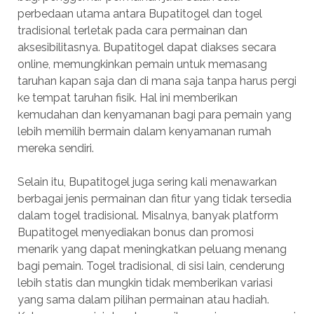
perbedaan utama antara Bupatitogel dan togel
tradisional terletak pada cara permainan dan
aksesibilitasnya. Bupatitogel dapat diakses secara
online, memungkinkan pemain untuk memasang
taruhan kapan saja dan di mana saja tanpa harus pergi
ke tempat taruhan fisik. Hal ini memberikan
kemudahan dan kenyamanan bagi para pemain yang
lebih memilih bermain dalam kenyamanan rumah
mereka sendiri.
Selain itu, Bupatitogel juga sering kali menawarkan
berbagai jenis permainan dan fitur yang tidak tersedia
dalam togel tradisional. Misalnya, banyak platform
Bupatitogel menyediakan bonus dan promosi
menarik yang dapat meningkatkan peluang menang
bagi pemain. Togel tradisional, di sisi lain, cenderung
lebih statis dan mungkin tidak memberikan variasi
yang sama dalam pilihan permainan atau hadiah.