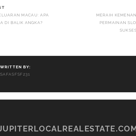
ST
ELUARAN MACAU: APA
MERAIH KEMENAN
A DI BALIK ANGKA?
PERMAINAN SLO
SUKSES
WRITTEN BY:
SAFASFSF231
JUPITERLOCALREALESTATE.CO