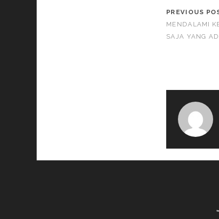
PREVIOUS PO
MENDALAMI K
SAJA YANG AD