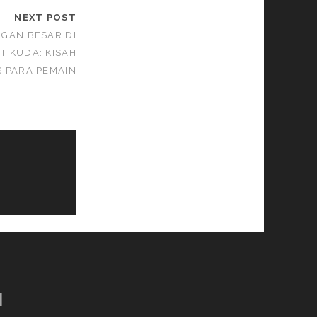
NEXT POST
GAN BESAR DI
T KUDA: KISAH
 PARA PEMAIN
M