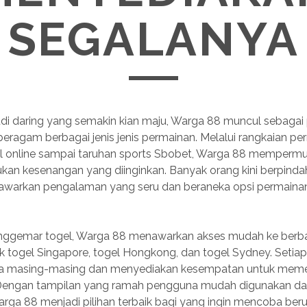
SEGALANYA
udi daring yang semakin kian maju, Warga 88 muncul sebagai
ragam berbagai jenis jenis permainan. Melalui rangkaian pe
l online sampai taruhan sports Sbobet, Warga 88 memperm
an kesenangan yang diinginkan. Banyak orang kini berpinda
nawarkan pengalaman yang seru dan beraneka opsi permaina
nggemar togel, Warga 88 menawarkan akses mudah ke berbaga
k togel Singapore, togel Hongkong, dan togel Sydney. Setiap 
knya masing-masing dan menyediakan kesempatan untuk me
 Dengan tampilan yang ramah pengguna mudah digunakan da
arga 88 menjadi pilihan terbaik bagi yang ingin mencoba ber