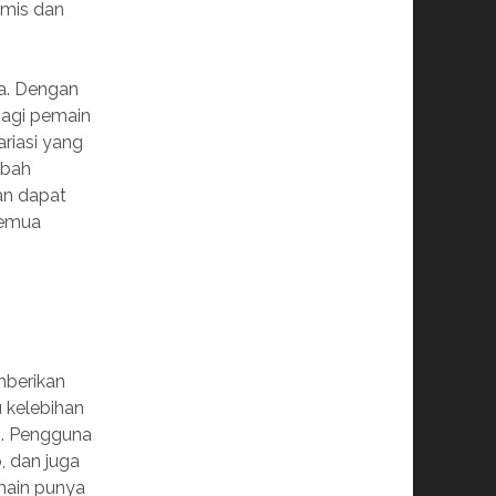
amis dan
da. Dengan
bagi pemain
riasi yang
mbah
an dapat
semua
mberikan
 kelebihan
m. Pengguna
, dan juga
emain punya