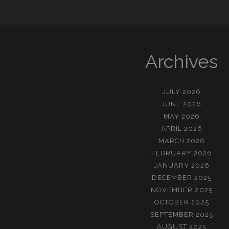
Archives
JULY 2026
JUNE 2026
MAY 2026
APRIL 2026
MARCH 2026
FEBRUARY 2026
JANUARY 2026
DECEMBER 2025
NOVEMBER 2025
OCTOBER 2025
SEPTEMBER 2025
AUGUST 2025