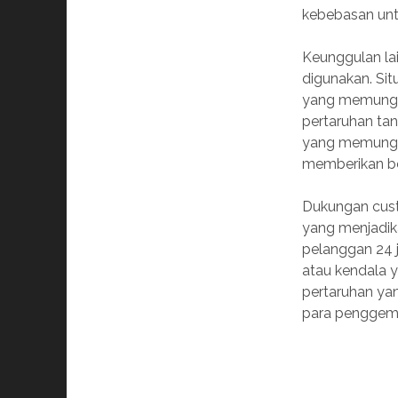
kebebasan unt
Keunggulan l
digunakan. Si
yang memungk
pertaruhan tan
yang memungki
memberikan bo
Dukungan custo
yang menjadik
pelanggan 24 
atau kendala 
pertaruhan ya
para penggemar