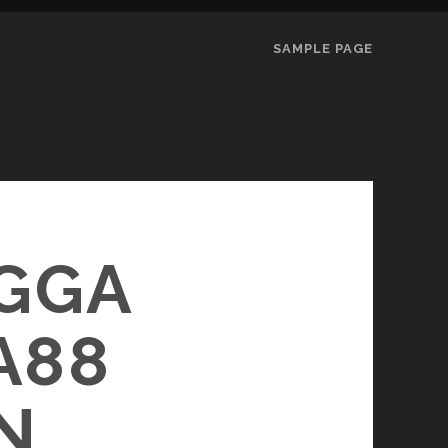
SAMPLE PAGE
NGGA
A88
N