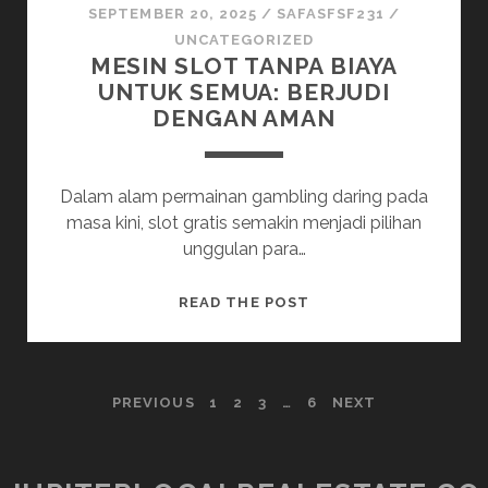
RASAKAN
SEPTEMBER 20, 2025
/
SAFASFSF231
/
SELURUH
UNCATEGORIZED
MESIN SLOT TANPA BIAYA
PENCAPAIAN
UNTUK SEMUA: BERJUDI
SECARA
DENGAN AMAN
LEBIH
BANYAK
Dalam alam permainan gambling daring pada
masa kini, slot gratis semakin menjadi pilihan
unggulan para…
MESIN
READ THE POST
SLOT
TANPA
BIAYA
POSTS
PREVIOUS
1
2
3
…
6
NEXT
UNTUK
SEMUA:
PAGINATION
BERJUDI
DENGAN