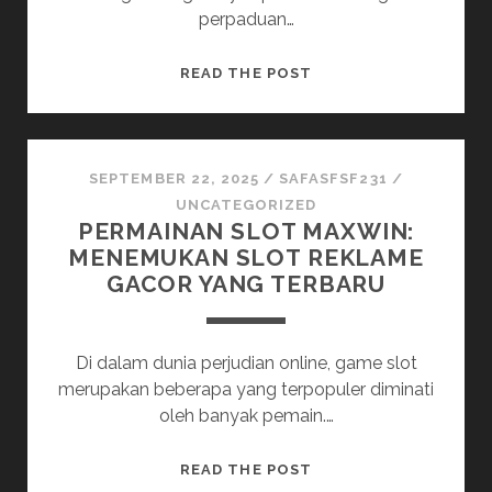
perpaduan…
SUPERTOGEL:
READ THE POST
GAME
BERBASIS
DATA
SERTA
SEPTEMBER 22, 2025
/
SAFASFSF231
/
STRATEGI
UNCATEGORIZED
PERMAINAN SLOT MAXWIN:
MENEMUKAN SLOT REKLAME
GACOR YANG TERBARU
Di dalam dunia perjudian online, game slot
merupakan beberapa yang terpopuler diminati
oleh banyak pemain.…
PERMAINAN
READ THE POST