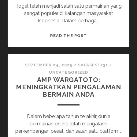
Togel telah menjadi salah satu permainan yang
sangat populer di kalangan masyarakat
Indonesia. Dalam berbagai…
PERBANDINGAN
READ THE POST
TOGEL
SIDNEY
DAN
TOGEL
SEPTEMBER 24, 2025
/
SAFASFSF231
/
LAIN:
UNCATEGORIZED
AMP WARGATOTO:
MANA
MENINGKATKAN PENGALAMAN
YANG
BERMAIN ANDA
LEBIH
MENGUNTUNGKAN?
Dalam beberapa tahun terakhir, dunia
permainan online telah mengalami
perkembangan pesat, dan salah satu platform…