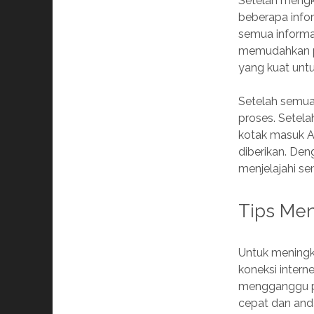
Setelah mengkl
beberapa infor
semua informas
memudahkan pro
yang kuat unt
Setelah semua 
proses. Setela
kotak masuk A
diberikan. Den
menjelajahi se
Tips Me
Untuk meningk
koneksi intern
mengganggu p
cepat dan anda