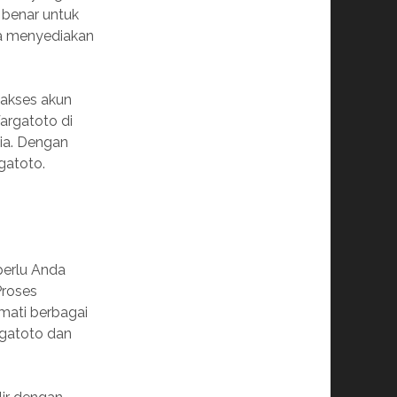
 benar untuk
ga menyediakan
gakses akun
argatoto di
dia. Dengan
gatoto.
perlu Anda
roses
mati berbagai
rgatoto dan