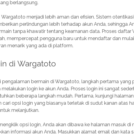
ang berlangsung.
gin Wargatoto menjadi lebih aman dan efisien. Sistem otentikas
mberikan perlindungan lebih terhadap akun Anda, sehingga A
rmain tanpa khawatir tentang keamanan data. Proses daftar
ah, mempercepat pengguna baru untuk mendaftar dan mulai
an menarik yang ada di platform.
in di Wargatoto
 pengalaman bermain di Wargatoto, langkah pertama yang 
 melakukan login ke akun Anda. Proses login ini sangat sede
hkan beberapa langkah mudah. Pertama, kunjungi halaman
cari opsi login yang biasanya terletak di sudut kanan atas ha
untuk melanjutkan.
mengklik opsi login, Anda akan dibawa ke halaman masuk di
kan informasi akun Anda. Masukkan alamat email dan kata s