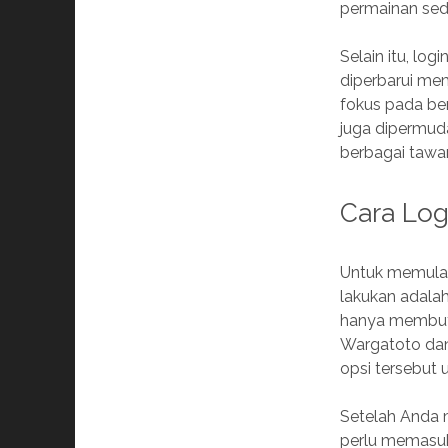
permainan sed
Selain itu, lo
diperbarui me
fokus pada be
juga dipermud
berbagai tawar
Cara Log
Untuk memulai
lakukan adalah
hanya membutu
Wargatoto dan 
opsi tersebut 
Setelah Anda 
perlu memasuk