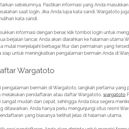
ftarkan sebelumnya. Pastikan informasi yang Anda masukkan
salahan saat login. Jika Anda lupa kata sandi, Wargatoto ju
ulihan kata sandi.
ukkan informasi dengan benar, klik tombol login untuk men
ua berjalan lancar, Anda akan diarahkan ke halaman utama W
 mulai menjelajahi berbagai fitur dan permainan yang terse
a siap untuk meningkatkan pengalaman bermain Anda di War
aftar Wargatoto
 pengalaman bermain di Wargatoto, langkah pertama yang 
h melakukan pendaftaran atau daftar Wargatoto.
wargatoto
P
ni sangat mudah dan cepat, sehingga Anda bisa segera menik
g ditawarkan. Anda hanya perlu mengunjungi situs resmi Wa
endaftaran yang biasanya terlihat jelas di halaman utama.