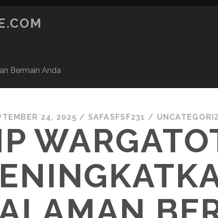
E.COM
an Bermain Anda
PTEMBER 24, 2025
/
SAFASFSF231
/
UNCATEGORI
P WARGATO
ENINGKATK
ALAMAN BE