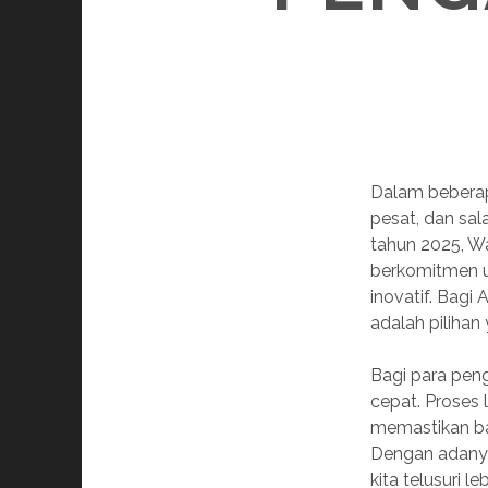
Dalam beberap
pesat, dan sa
tahun 2025, W
berkomitmen u
inovatif. Bag
adalah pilihan
Bagi para pen
cepat. Proses
memastikan ba
Dengan adanya
kita telusuri