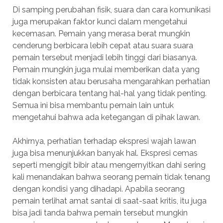
Di samping perubahan fisik, suara dan cara komunikasi
juga merupakan faktor kunci dalam mengetahui
kecemasan. Pemain yang merasa berat mungkin
cenderung berbicara lebih cepat atau suara suara
pemain tersebut menjadi lebih tinggi dari biasanya.
Pemain mungkin juga mulai memberikan data yang
tidak konsisten atau berusaha mengarahkan perhatian
dengan berbicara tentang hal-hal yang tidak penting.
Semua ini bisa membantu pemain lain untuk
mengetahui bahwa ada ketegangan di pihak lawan.
Akhirnya, perhatian terhadap ekspresi wajah lawan
juga bisa menunjukkan banyak hal. Ekspresi cemas
seperti mengigit bibir atau mengernyitkan dahi sering
kali menandakan bahwa seorang pemain tidak tenang
dengan kondisi yang dihadapi. Apabila seorang
pemain terlihat amat santai di saat-saat kritis, itu juga
bisa jadi tanda bahwa pemain tersebut mungkin