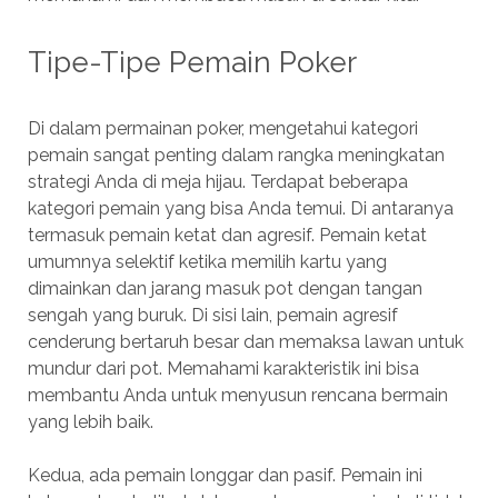
Tipe-Tipe Pemain Poker
Di dalam permainan poker, mengetahui kategori
pemain sangat penting dalam rangka meningkatan
strategi Anda di meja hijau. Terdapat beberapa
kategori pemain yang bisa Anda temui. Di antaranya
termasuk pemain ketat dan agresif. Pemain ketat
umumnya selektif ketika memilih kartu yang
dimainkan dan jarang masuk pot dengan tangan
sengah yang buruk. Di sisi lain, pemain agresif
cenderung bertaruh besar dan memaksa lawan untuk
mundur dari pot. Memahami karakteristik ini bisa
membantu Anda untuk menyusun rencana bermain
yang lebih baik.
Kedua, ada pemain longgar dan pasif. Pemain ini