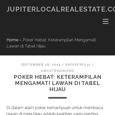
JUPITERLOCALREALESTATE.
Home
»
Poker Hebat: Keterampilan Mengamati
Lawan di Tabel Hijau
SEPTEMBER 28, 2025
/
SAFASFSF231
/
UNCATEGORIZED
POKER HEBAT: KETERAMPILAN
MENGAMATI LAWAN DI TABEL
HIJAU
Di dalam alam poker, kemampuan untuk membaca
lawan di meja hijau adalah keahlian yang penting.