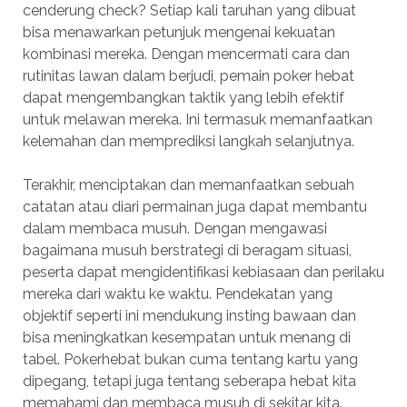
cenderung check? Setiap kali taruhan yang dibuat
bisa menawarkan petunjuk mengenai kekuatan
kombinasi mereka. Dengan mencermati cara dan
rutinitas lawan dalam berjudi, pemain poker hebat
dapat mengembangkan taktik yang lebih efektif
untuk melawan mereka. Ini termasuk memanfaatkan
kelemahan dan memprediksi langkah selanjutnya.
Terakhir, menciptakan dan memanfaatkan sebuah
catatan atau diari permainan juga dapat membantu
dalam membaca musuh. Dengan mengawasi
bagaimana musuh berstrategi di beragam situasi,
peserta dapat mengidentifikasi kebiasaan dan perilaku
mereka dari waktu ke waktu. Pendekatan yang
objektif seperti ini mendukung insting bawaan dan
bisa meningkatkan kesempatan untuk menang di
tabel. Pokerhebat bukan cuma tentang kartu yang
dipegang, tetapi juga tentang seberapa hebat kita
memahami dan membaca musuh di sekitar kita.