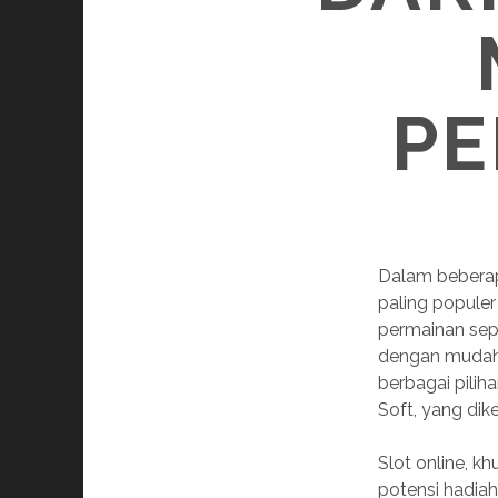
PE
Dalam beberapa
paling populer
permainan sepe
dengan mudah 
berbagai pili
Soft, yang dik
Slot online, 
potensi hadiah