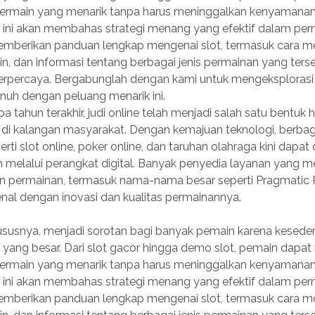
ermain yang menarik tanpa harus meninggalkan kenyamana
l ini akan membahas strategi menang yang efektif dalam per
memberikan panduan lengkap mengenai slot, termasuk cara me
n, dan informasi tentang berbagai jenis permainan yang terse
terpercaya. Bergabunglah dengan kami untuk mengeksplorasi 
nuh dengan peluang menarik ini.
 tahun terakhir, judi online telah menjadi salah satu bentuk 
 di kalangan masyarakat. Dengan kemajuan teknologi, berbaga
rti slot online, poker online, dan taruhan olahraga kini dapat
melalui perangkat digital. Banyak penyedia layanan yang 
han permainan, termasuk nama-nama besar seperti Pragmatic
enal dengan inovasi dan kualitas permainannya.
khususnya, menjadi sorotan bagi banyak pemain karena kesed
 yang besar. Dari slot gacor hingga demo slot, pemain dapa
ermain yang menarik tanpa harus meninggalkan kenyamana
l ini akan membahas strategi menang yang efektif dalam per
memberikan panduan lengkap mengenai slot, termasuk cara me