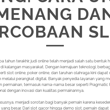
MENANG DA
RCOBAAN S
 tahun terakhir, judi online telah menjadi salah satu bentuk 
 di kalangan masyarakat. Dengan kemajuan teknologi, berbaga
rti slot online, poker online, dan taruhan olahraga kini dapat
melalui perangkat digital. Banyak penyedia layanan yang 
han permainan, termasuk nama-nama besar seperti Pragmatic
enal dengan inovasi dan kualitas permainannya.
khususnya, menjadi sorotan bagi banyak pemain karena kesed
 yang besar. Dari slot gacor hingga demo slot, pemain dapa