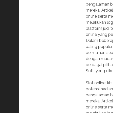
pengalaman b
mereka. Artike
online serta 
melakukan logi
platform judi 
online yang pe
Dalam beberapa
paling populer
permainan sepe
dengan mudah 
berbagai pili
Soft, yang dik
Slot online, 
potensi hadiah
pengalaman b
mereka. Artike
online serta 