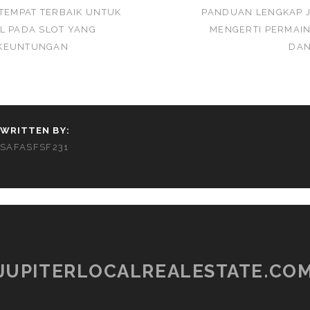
 TEMPAT TERBAIK UNTUK
PANDUAN LENGKAP J
L PADA SLOT YANG
MENGERTI PERMAIN
 KEUNTUNGAN
DAN
WRITTEN BY:
SAFASFSF231
JUPITERLOCALREALESTATE.CO