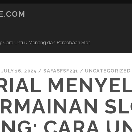
E.COM
ng: Cara Untuk Menang dan Percobaan Slot
JULY 16, 2025
/
SAFASFSF231
/
UNCATEGORIZED
RIAL MENYE
RMAINAN S
ING: CARA U