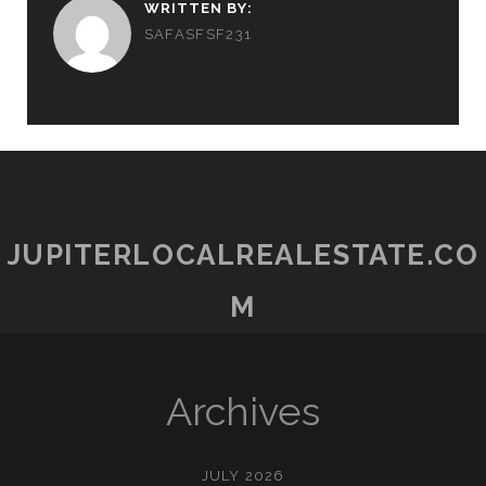
WRITTEN BY:
SAFASFSF231
JUPITERLOCALREALESTATE.CO
M
Archives
JULY 2026