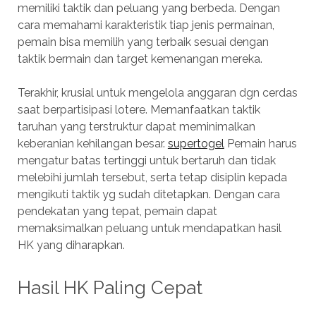
memiliki taktik dan peluang yang berbeda. Dengan
cara memahami karakteristik tiap jenis permainan,
pemain bisa memilih yang terbaik sesuai dengan
taktik bermain dan target kemenangan mereka.
Terakhir, krusial untuk mengelola anggaran dgn cerdas
saat berpartisipasi lotere. Memanfaatkan taktik
taruhan yang terstruktur dapat meminimalkan
keberanian kehilangan besar.
supertogel
Pemain harus
mengatur batas tertinggi untuk bertaruh dan tidak
melebihi jumlah tersebut, serta tetap disiplin kepada
mengikuti taktik yg sudah ditetapkan. Dengan cara
pendekatan yang tepat, pemain dapat
memaksimalkan peluang untuk mendapatkan hasil
HK yang diharapkan.
Hasil HK Paling Cepat