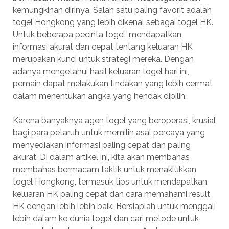
kemungkinan dirinya. Salah satu paling favorit adalah
togel Hongkong yang lebih dikenal sebagai togel HK.
Untuk beberapa pecinta togel, mendapatkan
informasi akurat dan cepat tentang keluaran HK
merupakan kunci untuk strategi mereka. Dengan
adanya mengetahui hasil keluaran togel hari ini,
pemain dapat melakukan tindakan yang lebih cermat
dalam menentukan angka yang hendak dipilih.
Karena banyaknya agen togel yang beroperasi, krusial
bagi para petaruh untuk memilih asal percaya yang
menyediakan informasi paling cepat dan paling
akurat. Di dalam artikel ini, kita akan membahas
membahas bermacam taktik untuk menaklukkan
togel Hongkong, termasuk tips untuk mendapatkan
keluaran HK paling cepat dan cara memahami result
HK dengan lebih lebih baik. Bersiaplah untuk menggali
lebih dalam ke dunia togel dan cari metode untuk