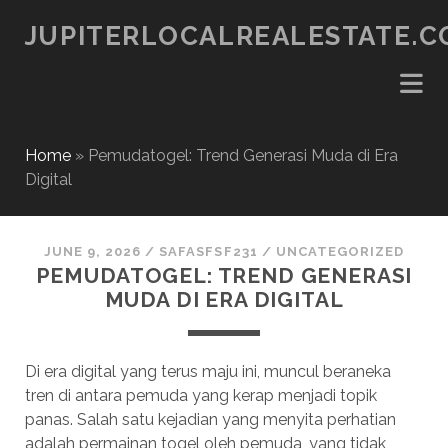
JUPITERLOCALREALESTATE.
Home
»
Pemudatogel: Trend Generasi Muda di Era
Digital
JUNE 9, 2026
/
SAFASFSF231
/
UNCATEGORIZED
PEMUDATOGEL: TREND GENERASI
MUDA DI ERA DIGITAL
Di era digital yang terus maju ini, muncul beraneka
tren di antara pemuda yang kerap menjadi topik
panas. Salah satu kejadian yang menyita perhatian
adalah permainan togel oleh pemuda, yang tidak