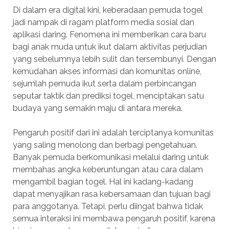
Di dalam era digital kini, keberadaan pemuda togel
jadi nampak di ragam platform media sosial dan
aplikasi daring. Fenomena ini memberikan cara baru
bagi anak muda untuk ikut dalam aktivitas perjudian
yang sebelumnya lebih sulit dan tersembunyi. Dengan
kemudahan akses informasi dan komunitas online,
sejumlah pemuda ikut serta dalam perbincangan
seputar taktik dan prediksi togel, menciptakan satu
budaya yang semakin maju di antara mereka.
Pengaruh positif dari ini adalah terciptanya komunitas
yang saling menolong dan berbagi pengetahuan.
Banyak pemuda berkomunikasi melalui daring untuk
membahas angka keberuntungan atau cara dalam
mengambil bagian togel. Hal ini kadang-kadang
dapat menyajikan rasa kebersamaan dan tujuan bagi
para anggotanya. Tetapi, perlu diingat bahwa tidak
semua interaksi ini membawa pengaruh positif, karena