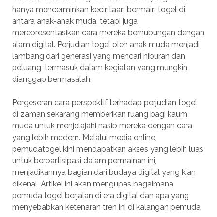
hanya mencerminkan kecintaan bermain togel di
antara anak-anak muda, tetapi juga
merepresentasikan cara mereka berhubungan dengan
alam digital. Perjudian togel oleh anak muda menjadi
lambang dari generasi yang mencari hiburan dan
peluang, termasuk dalam kegiatan yang mungkin
dianggap bermasalah.
Pergeseran cara perspektif terhadap perjudian togel
di zaman sekarang memberikan ruang bagi kaum
muda untuk menjelajahi nasib mereka dengan cara
yang lebih modern. Melalui media online,
pemudatogel kini mendapatkan akses yang lebih luas
untuk berpartisipasi dalam permainan ini,
menjadikannya bagian dari budaya digital yang kian
dikenal. Artikel ini akan mengupas bagaimana
pemuda togel berjalan di era digital dan apa yang
menyebabkan ketenaran tren ini di kalangan pemuda.