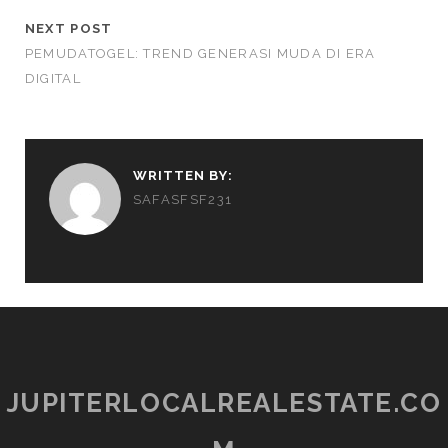
NEXT POST
PEMUDATOGEL: TREND GENERASI MUDA DI ERA
DIGITAL
WRITTEN BY:
SAFASFSF231
JUPITERLOCALREALESTATE.CO