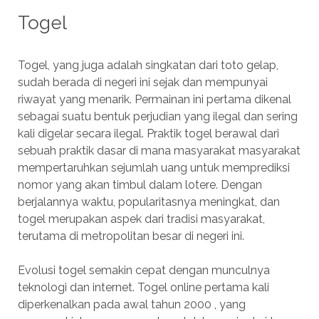
Togel
Togel, yang juga adalah singkatan dari toto gelap,
sudah berada di negeri ini sejak dan mempunyai
riwayat yang menarik. Permainan ini pertama dikenal
sebagai suatu bentuk perjudian yang ilegal dan sering
kali digelar secara ilegal. Praktik togel berawal dari
sebuah praktik dasar di mana masyarakat masyarakat
mempertaruhkan sejumlah uang untuk memprediksi
nomor yang akan timbul dalam lotere. Dengan
berjalannya waktu, popularitasnya meningkat, dan
togel merupakan aspek dari tradisi masyarakat,
terutama di metropolitan besar di negeri ini.
Evolusi togel semakin cepat dengan munculnya
teknologi dan internet. Togel online pertama kali
diperkenalkan pada awal tahun 2000 , yang