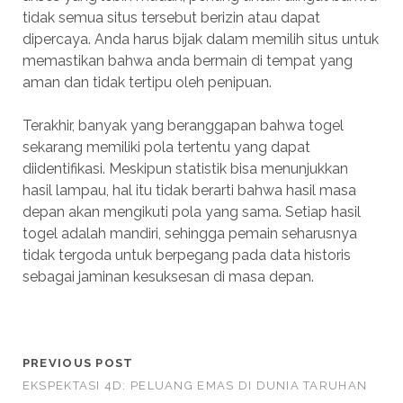
tidak semua situs tersebut berizin atau dapat
dipercaya. Anda harus bijak dalam memilih situs untuk
memastikan bahwa anda bermain di tempat yang
aman dan tidak tertipu oleh penipuan.
Terakhir, banyak yang beranggapan bahwa togel
sekarang memiliki pola tertentu yang dapat
diidentifikasi. Meskipun statistik bisa menunjukkan
hasil lampau, hal itu tidak berarti bahwa hasil masa
depan akan mengikuti pola yang sama. Setiap hasil
togel adalah mandiri, sehingga pemain seharusnya
tidak tergoda untuk berpegang pada data historis
sebagai jaminan kesuksesan di masa depan.
PREVIOUS POST
EKSPEKTASI 4D: PELUANG EMAS DI DUNIA TARUHAN