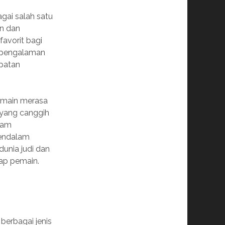
gai salah satu
an dan
favorit bagi
 pengalaman
patan
emain merasa
 yang canggih
lam
mendalam
unia judi dan
ap pemain.
erbagai jenis