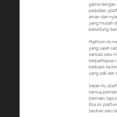
game dengan p
perjudian, pla
aman dan nyam
yang mudah di
beruntung dan
Platform ini m
yang salah sat
sensasi seru m
berpartisipasi
berbasis tech
yang adil dan
Selain itu, p
semua pemainn
bermain, tapi
fitur ini, pla
taruhan seru 