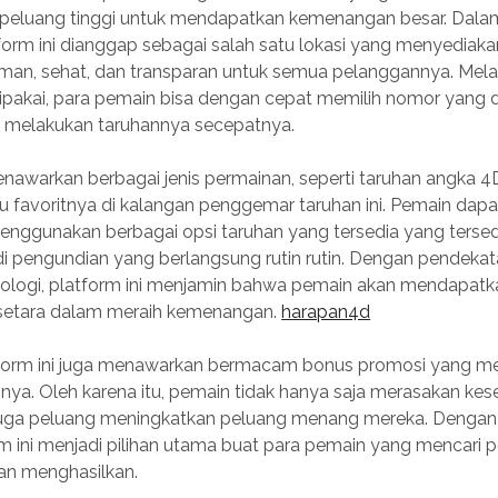
eluang tinggi untuk mendapatkan kemenangan besar. Dala
tform ini dianggap sebagai salah satu lokasi yang menyediak
an, sehat, dan transparan untuk semua pelanggannya. Melal
pakai, para pemain bisa dengan cepat memilih nomor yang d
 melakukan taruhannya secepatnya.
enawarkan berbagai jenis permainan, seperti taruhan angka 4
u favoritnya di kalangan penggemar taruhan ini. Pemain dap
enggunakan berbagai opsi taruhan yang tersedia yang tersed
 di pengundian yang berlangsung rutin rutin. Dengan pendeka
nologi, platform ini menjamin bahwa pemain akan mendapatk
 setara dalam meraih kemenangan.
harapan4d
latform ini juga menawarkan bermacam bonus promosi yang me
ya. Oleh karena itu, pemain tidak hanya saja merasakan kes
 juga peluang meningkatkan peluang menang mereka. Dengan b
tform ini menjadi pilihan utama buat para pemain yang mencar
dan menghasilkan.