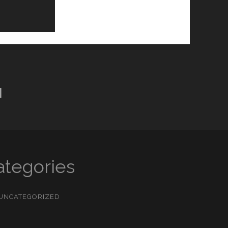
M
ategories
UNCATEGORIZED