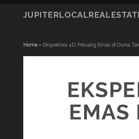
JUPITERLOCALREALESTAT
Home
»
Ekspektasi 4D: Peluang Emas di Dunia Ta
EKSPE
EMAS 