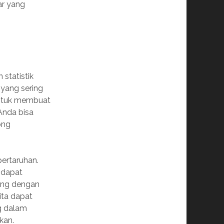
ar yang
statistik
 yang sering
untuk membuat
 Anda bisa
ong
ertaruhan.
 dapat
uang dengan
ita dapat
ng dalam
kan.