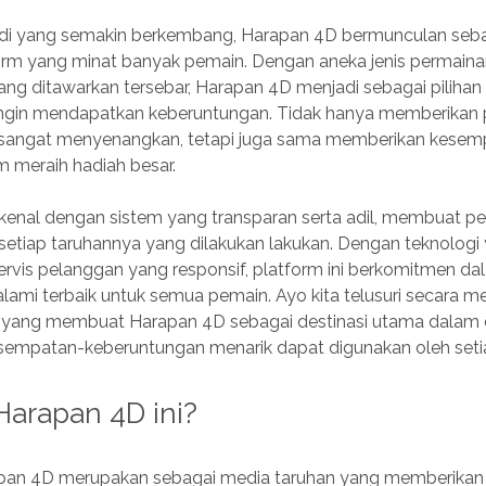
di yang semakin berkembang, Harapan 4D bermunculan seba
form yang minat banyak pemain. Dengan aneka jenis permain
g ditawarkan tersebar, Harapan 4D menjadi sebagai pilihan 
ngin mendapatkan keberuntungan. Tidak hanya memberikan
sangat menyenangkan, tetapi juga sama memberikan kesem
m meraih hadiah besar.
kenal dengan sistem yang transparan serta adil, membuat p
etiap taruhannya yang dilakukan lakukan. Dengan teknologi
ervis pelanggan yang responsif, platform ini berkomitmen da
lami terbaik untuk semua pemain. Ayo kita telusuri secara 
yang membuat Harapan 4D sebagai destinasi utama dalam d
empatan-keberuntungan menarik dapat digunakan oleh seti
Harapan 4D ini?
pan 4D merupakan sebagai media taruhan yang memberikan b