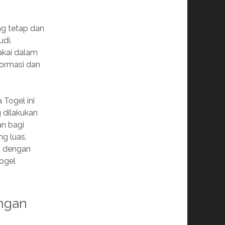
ng tetap dan
udi.
pakai dalam
formasi dan
 Togel ini
 dilakukan
n bagi
g luas,
n dengan
ogel
ngan