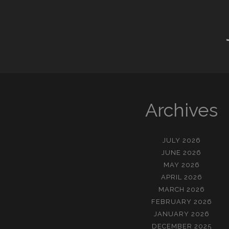
Archives
JULY 2026
JUNE 2026
MAY 2026
APRIL 2026
MARCH 2026
FEBRUARY 2026
JANUARY 2026
DECEMBER 2025