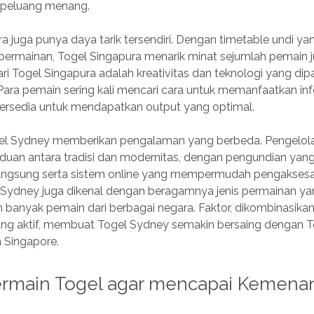
 peluang menang.
a juga punya daya tarik tersendiri. Dengan timetable undi ya
 permainan, Togel Singapura menarik minat sejumlah pemain j
dari Togel Singapura adalah kreativitas dan teknologi yang di
Para pemain sering kali mencari cara untuk memanfaatkan in
 tersedia untuk mendapatkan output yang optimal.
Togel Sydney memberikan pengalaman yang berbeda. Pengelola
duan antara tradisi dan modernitas, dengan pengundian yang
angsung serta sistem online yang mempermudah pengaksesa
 Sydney juga dikenal dengan beragamnya jenis permainan yan
banyak pemain dari berbagai negara. Faktor, dikombinasika
ng aktif, membuat Togel Sydney semakin bersaing dengan T
 Singapore.
Bermain Togel agar mencapai Kemena