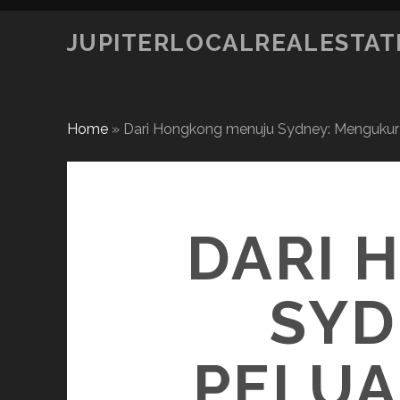
JUPITERLOCALREALESTAT
Home
»
Dari Hongkong menuju Sydney: Mengukur
DARI 
SYD
PELUA