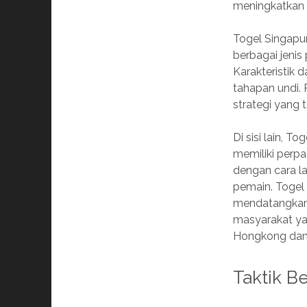
meningkatkan
Togel Singapur
berbagai jenis
Karakteristik 
tahapan undi. 
strategi yang
Di sisi lain, 
memiliki perpa
dengan cara l
pemain. Togel
mendatangkan 
masyarakat ya
Hongkong dan
Taktik 