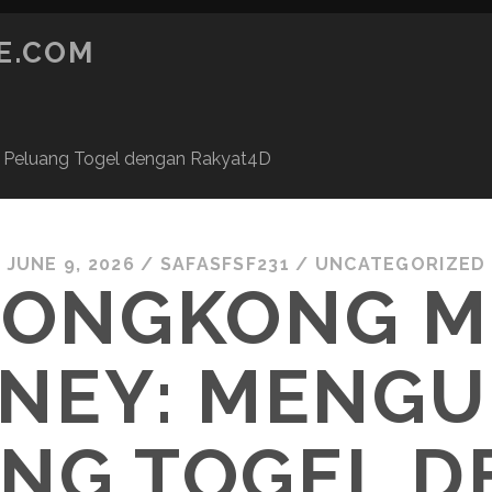
E.COM
 Peluang Togel dengan Rakyat4D
JUNE 9, 2026
/
SAFASFSF231
/
UNCATEGORIZED
HONGKONG 
NEY: MENG
NG TOGEL 