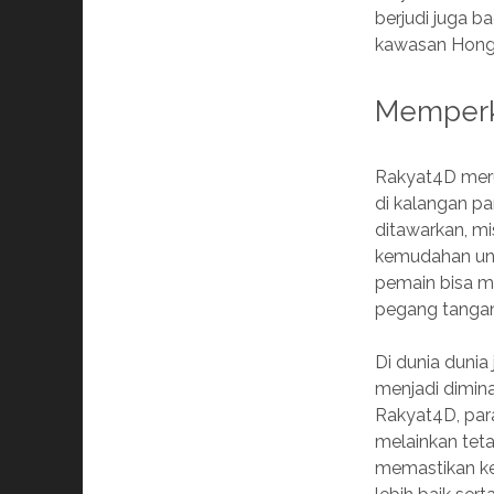
berjudi juga b
kawasan Hongk
Memperk
Rakyat4D meru
di kalangan p
ditawarkan, m
kemudahan untu
pemain bisa me
pegang tangan
Di dunia dunia
menjadi dimin
Rakyat4D, par
melainkan teta
memastikan k