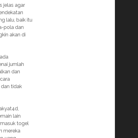
 jelas agar
endekatan
 lalu, baik itu
la-pola dan
kin akan di
pada
nai jumlah
alkan dan
cara
 dan tidak
rakyat4d,
main lain
ermasuk togel
an mereka