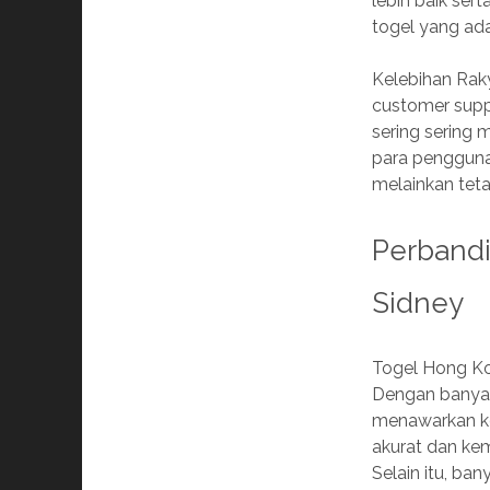
lebih baik se
togel yang ada
Kelebihan Raky
customer supp
sering sering
para pengguna
melainkan tet
Perbandi
Sidney
Togel Hong Kon
Dengan banyak
menawarkan ke
akurat dan ke
Selain itu, ba