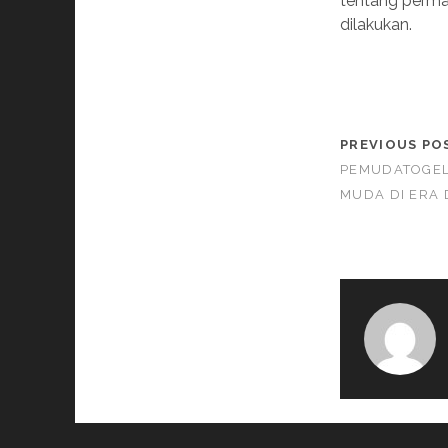
tentang perm
dilakukan.
PREVIOUS PO
PEMUDATOGEL
MUDA DI ERA 