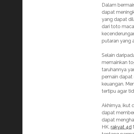
Dalam bermain 
dapat mening
yang dapat dil
dari toto maca
kecenderungan
putaran yang 
Selain daripad
memainkan tog
taruhannya yan
pemain dapat 
keuangan. Men
tertipu agar t
Akhirnya, ikut
dapat memberi
dapat menghasi
HK.
rakyat 4d