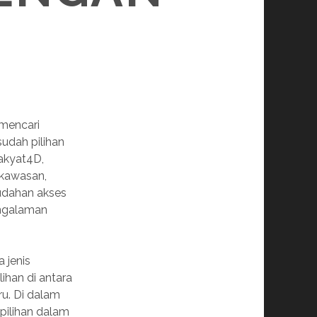
 mencari
udah pilihan
Rakyat4D,
kawasan,
mudahan akses
engalaman
 jenis
ihan di antara
ru. Di dalam
pilihan dalam