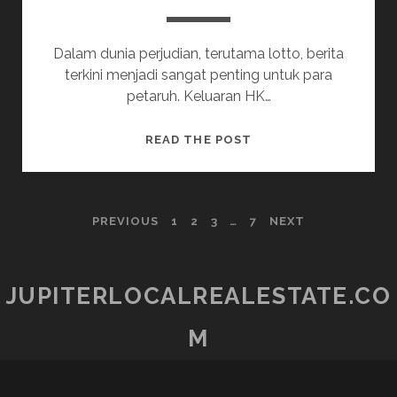
JP
Dalam dunia perjudian, terutama lotto, berita
terkini menjadi sangat penting untuk para
petaruh. Keluaran HK…
HK
READ THE POST
HARI
INI:
BERITA
POSTS
PREVIOUS
1
2
3
…
7
NEXT
TERBARU
DAN
PAGINATION
HASIL
TOGEL
JUPITERLOCALREALESTATE.CO
M