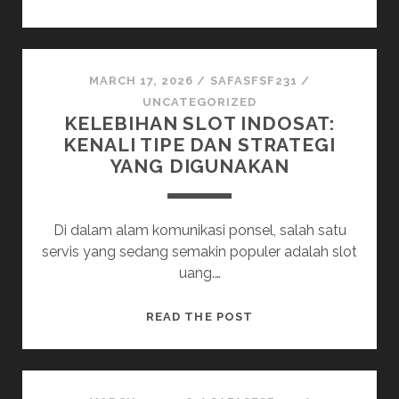
INOVASI
TERKINI
DALAM
TEKNOLOGI
MARCH 17, 2026
/
SAFASFSF231
/
UNCATEGORIZED
KELEBIHAN SLOT INDOSAT:
KENALI TIPE DAN STRATEGI
YANG DIGUNAKAN
Di dalam alam komunikasi ponsel, salah satu
servis yang sedang semakin populer adalah slot
uang.…
KELEBIHAN
READ THE POST
SLOT
INDOSAT:
KENALI