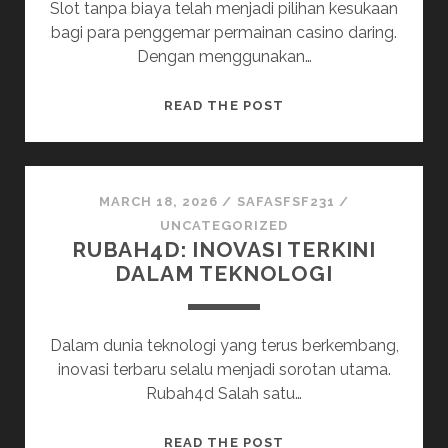
Slot tanpa biaya telah menjadi pilihan kesukaan
bagi para penggemar permainan casino daring.
Dengan menggunakan…
KIAT
READ THE POST
SUKSES
DALAM
MENGGUNAKAN
SLOT
MARCH 18, 2026
/
SAFASFSF231
/
TANPA
UNCATEGORIZED
RUBAH4D: INOVASI TERKINI
BIAYA
DALAM TEKNOLOGI
Dalam dunia teknologi yang terus berkembang,
inovasi terbaru selalu menjadi sorotan utama.
Rubah4d Salah satu…
RUBAH4D:
READ THE POST