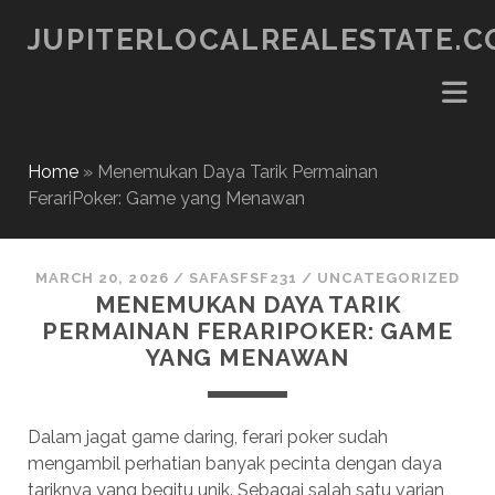
JUPITERLOCALREALESTATE.
Home
»
Menemukan Daya Tarik Permainan
FerariPoker: Game yang Menawan
MARCH 20, 2026
/
SAFASFSF231
/
UNCATEGORIZED
MENEMUKAN DAYA TARIK
PERMAINAN FERARIPOKER: GAME
YANG MENAWAN
Dalam jagat game daring, ferari poker sudah
mengambil perhatian banyak pecinta dengan daya
tariknya yang begitu unik. Sebagai salah satu varian