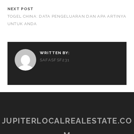
NEXT POST
TOGEL CHINA: DATA PENGELUARAN DAN APA ARTINYA
UNTUK ANDA
WRITTEN BY:
SAFASFSF231
JUPITERLOCALREALESTATE.CO