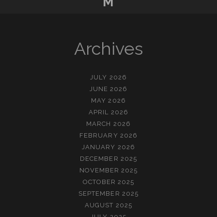
M
Archives
JULY 2026
JUNE 2026
MAY 2026
APRIL 2026
MARCH 2026
FEBRUARY 2026
JANUARY 2026
DECEMBER 2025
NOVEMBER 2025
OCTOBER 2025
SEPTEMBER 2025
AUGUST 2025
JULY 2025