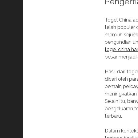
Pengerti
Togel China ad
telah populer 
memilih sejum
pengundian unt
togel china hari
besar menjadi
Hasil dari tog
dicari oleh pa
pemain percay
meningkatkan
Selain itu, ba
pengeluaran t
terbaru.
Dalam konteks