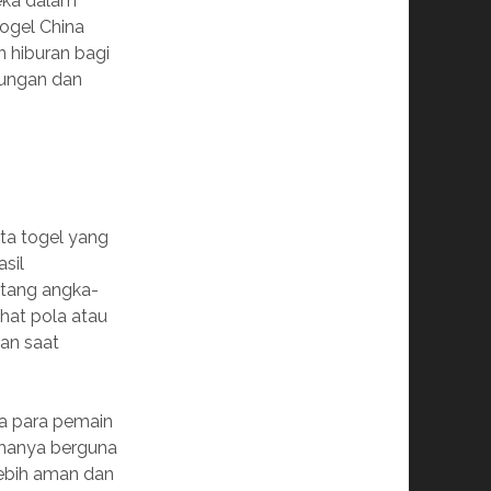
reka dalam
ogel China
n hiburan bagi
tungan dan
ta togel yang
asil
ntang angka-
hat pola atau
an saat
ga para pemain
 hanya berguna
lebih aman dan