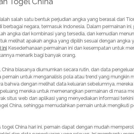
an Togel China
alah salah satu bentuk perjudian angka yang berasal dari Ti
di berbagai negara, termasuk Indonesia. Dalam permainan ini
lah angka dari kombinasi yang tersedia, dan kemudian menun
uk melihat apakah angka yang dipilih sesuai dengan angka y
 ini
Kesederhanaan permainan ini dan kesempatan untuk mer
kannya menarik bagi banyak orang.
el China biasanya diumumkan secara rutin, dan data pengeluara
ra pemain untuk menganalisis pola atau trend yang mungkin 
a bahwa dengan melihat data keluaran sebelumnya, mereka
 peluang mereka untuk memenangkan permainan di masa m
nyak situs web dan aplikasi yang menyediakan informasi terki
ogel China, sehingga memudahkan pemain untuk mengikuti
 togel China hari ini, pemain dapat dengan mudah memperol