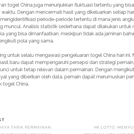
an togel China juga menunjukkan fluktuasi tertentu yang bisa 
 waktu. Dengan mencermati hasil yang dikeluarkan setiap ha
engidentifikasi periode-periode tertentu di mana jenis angk
g muncul. Analisis statistik sederhana dapat dilakukan untuk 
la yang bisa dimanfaatkan, meskipun tidak ada jaminan ba
ngikuti pola yang sama.
nting untuk selalu mengawasi pengeluaran togel China hari ini
asil baru dapat mempengaruhi persepsi dan strategi pemain,
 kunci untuk tetap relevan dalam permainan. Dengan mengikuti 
inyal yang diberikan oleh data, pemain dapat merumuskan p
k togel China.
ST
AYA TARIK PERMAINAN
HK LOTTO: MENY