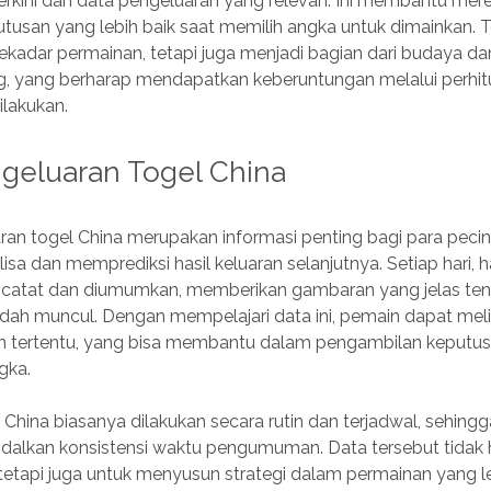
terkini dan data pengeluaran yang relevan. Ini membantu me
usan yang lebih baik saat memilih angka untuk dimainkan. T
kadar permainan, tetapi juga menjadi bagian dari budaya da
g, yang berharap mendapatkan keberuntungan melalui perhi
ilakukan.
geluaran Togel China
ran togel China merupakan informasi penting bagi para pecin
isa dan memprediksi hasil keluaran selanjutnya. Setiap hari, h
icatat dan diumumkan, memberikan gambaran yang jelas te
dah muncul. Dengan mempelajari data ini, pemain dapat meli
 tertentu, yang bisa membantu dalam pengambilan keputus
gka.
 China biasanya dilakukan secara rutin dan terjadwal, sehing
alkan konsistensi waktu pengumuman. Data tersebut tidak
, tetapi juga untuk menyusun strategi dalam permainan yang 