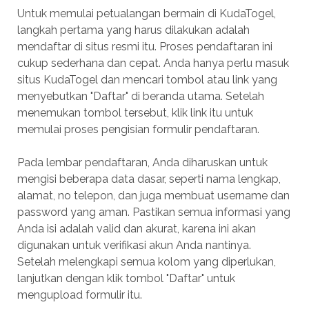
Untuk memulai petualangan bermain di KudaTogel,
langkah pertama yang harus dilakukan adalah
mendaftar di situs resmi itu. Proses pendaftaran ini
cukup sederhana dan cepat. Anda hanya perlu masuk
situs KudaTogel dan mencari tombol atau link yang
menyebutkan "Daftar" di beranda utama. Setelah
menemukan tombol tersebut, klik link itu untuk
memulai proses pengisian formulir pendaftaran.
Pada lembar pendaftaran, Anda diharuskan untuk
mengisi beberapa data dasar, seperti nama lengkap,
alamat, no telepon, dan juga membuat username dan
password yang aman. Pastikan semua informasi yang
Anda isi adalah valid dan akurat, karena ini akan
digunakan untuk verifikasi akun Anda nantinya.
Setelah melengkapi semua kolom yang diperlukan,
lanjutkan dengan klik tombol "Daftar" untuk
mengupload formulir itu.