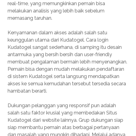
real-time, yang memungkinkan pemain bisa
melakukan analisis yang lebih baik sebelum
memasang taruhan.
Kenyamanan dalam akses adalah salah satu
keunggulan utama dari Kudatogel. Cara login
Kudatogel sangat sederhana, di samping itu desain
antarmuka yang bersih bersih dan user-friendly
membuat pengalaman bermain lebih menyenangkan.
Pemain bisa dengan mudah melakukan pendaftaran
di sistem Kudatogel serta langsung mendapatkan
akses ke semua kemudahan tersebut tersedia secara
hambatan berarti.
Dukungan pelanggan yang responsif pun adalah
salah satu faktor krusial yang membedakan Situs
Kudatogel dari website lainnya. Grup dukungan siap
siap membantu pemain atas berbagai pertanyaan
dan masalah yang mungkin dihadapi. Melalui adanya