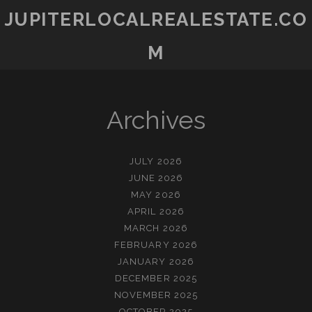
JUPITERLOCALREALESTATE.CO
M
Archives
JULY 2026
JUNE 2026
MAY 2026
APRIL 2026
MARCH 2026
FEBRUARY 2026
JANUARY 2026
DECEMBER 2025
NOVEMBER 2025
OCTOBER 2025