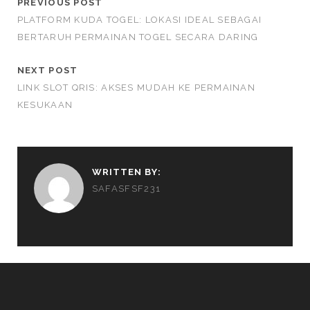
PREVIOUS POST
PLATFORM KUDA TOGEL: LOKASI IDEAL SEBAGAI
BERTARUH PERMAINAN TOGEL SECARA DARING
NEXT POST
LINK SLOT QRIS: AKSES MUDAH KE PERMAINAN
KESUKAAN
WRITTEN BY:
SAFASFSF231