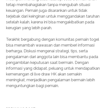
tetap membahagiakan tanpa mengubah situasi
keuangan. Pemain juga disarankan untuk tidak
terjebak dari keinginan untuk menggandakan taruhan
setelah kalah, karena ini bisa mengakibatkan pada
kerugian yang lebih parah.
Terakhir, bergabung dengan komunitas pemain togel
bisa menambah wawasan dan memberi informasi
berharga. Diskusi mengenai strategi, tips, serta
pengalaman dari anggota lain bisa membantu pada
pengambilan keputusan saat bermain. Dengan
informasi yang didapat, peluang untuk mendapatkan
kemenangan di live draw HK akan semakin
meningkat, menjadikan pengalaman bermain lebih
menguntungkan bagi pemain.