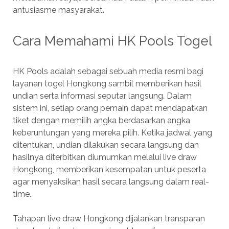
antusiasme masyarakat.
Cara Memahami HK Pools Togel
HK Pools adalah sebagai sebuah media resmi bagi
layanan togel Hongkong sambil memberikan hasil
undian serta informasi seputar langsung. Dalam
sistem ini, setiap orang pemain dapat mendapatkan
tiket dengan memilih angka berdasarkan angka
keberuntungan yang mereka pilih. Ketika jadwal yang
ditentukan, undian dilakukan secara langsung dan
hasilnya diterbitkan diumumkan melalui live draw
Hongkong, memberikan kesempatan untuk peserta
agar menyaksikan hasil secara langsung dalam real-
time.
Tahapan live draw Hongkong dijalankan transparan