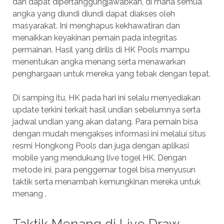
dan dapat dipertanggungjawabkan, di mana semua
angka yang diundi diundi dapat diakses oleh
masyarakat. Ini menghapus kekhawatiran dan
menaikkan keyakinan pemain pada integritas
permainan. Hasil yang dirilis di HK Pools mampu
menentukan angka menang serta menawarkan
penghargaan untuk mereka yang tebak dengan tepat.
Di samping itu, HK pada hari ini selalu menyediakan
update terkini terkait hasil undian sebelumnya serta
jadwal undian yang akan datang. Para pemain bisa
dengan mudah mengakses informasi ini melalui situs
resmi Hongkong Pools dan juga dengan aplikasi
mobile yang mendukung live togel HK. Dengan
metode ini, para penggemar togel bisa menyusun
taktik serta menambah kemungkinan mereka untuk
menang .