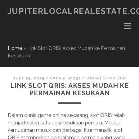
JUPITERLOCALREALESTATE.
Home
»
Link Slot QRIS: Akses Mudah ke Permainan
Kesukaan
JULY 25, 2025
/
SAFASFSF231
/
UNCATEGORIZED
LINK SLOT QRIS: AKSES MUDAH KE
PERMAINAN KESUKAAN
Dalam dunia game online sekarang, slot QRIS telah
menjadi salah satu opsi kesukaan pemain. Melalui
kemudahan masuk dan berbagai fitur menarik, slot
QRIS memberikan pengalaman bermain yang yang