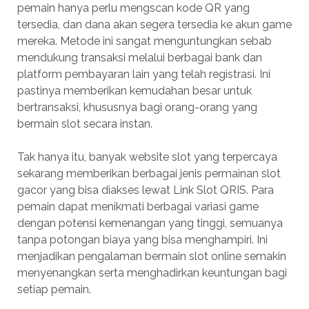
pemain hanya perlu mengscan kode QR yang
tersedia, dan dana akan segera tersedia ke akun game
mereka. Metode ini sangat menguntungkan sebab
mendukung transaksi melalui berbagai bank dan
platform pembayaran lain yang telah registrasi. Ini
pastinya memberikan kemudahan besar untuk
bertransaksi, khususnya bagi orang-orang yang
bermain slot secara instan.
Tak hanya itu, banyak website slot yang terpercaya
sekarang memberikan berbagai jenis permainan slot
gacor yang bisa diakses lewat Link Slot QRIS. Para
pemain dapat menikmati berbagai variasi game
dengan potensi kemenangan yang tinggi, semuanya
tanpa potongan biaya yang bisa menghampiri. Ini
menjadikan pengalaman bermain slot online semakin
menyenangkan serta menghadirkan keuntungan bagi
setiap pemain.