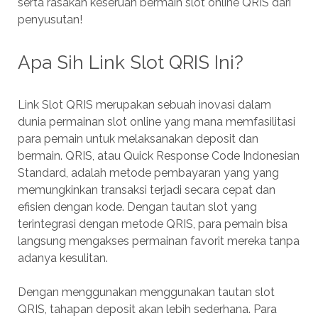
serta rasakan keseruan bermain slot online QRIS dari
penyusutan!
Apa Sih Link Slot QRIS Ini?
Link Slot QRIS merupakan sebuah inovasi dalam
dunia permainan slot online yang mana memfasilitasi
para pemain untuk melaksanakan deposit dan
bermain. QRIS, atau Quick Response Code Indonesian
Standard, adalah metode pembayaran yang yang
memungkinkan transaksi terjadi secara cepat dan
efisien dengan kode. Dengan tautan slot yang
terintegrasi dengan metode QRIS, para pemain bisa
langsung mengakses permainan favorit mereka tanpa
adanya kesulitan.
Dengan menggunakan menggunakan tautan slot
QRIS, tahapan deposit akan lebih sederhana. Para