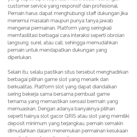
customer service yang responsif dan profesional.
Pemain harus dapat menghubungi staff dukungan jika
menemui masalah maupun punya tanya jawab
mengenai permainan. Platform yang seringkali
memfasilitasi berbagai cara interaksi seperti obrolan
langsung, surel, atau call, sehingga memudahkan
pemain untuk mendapatkan dukungan yang
diperlukan.
Selain itu, selalu pastikan situs tersebut menghadirkan
berbagai pilihan game slot yang menarik dan
berkualitas. Platform slot yang dapat diandalkan
sering bekerja sama bersama pembuat game
ternama yang memastikan sensasi bermain yang
memuaskan. Dengan adanya banyaknya pilihan
seperti halnya slot gacor QRIS atau slot yang memiliki
deposit minimum yang terjangkau, pemain semakin
dimudahkan dalam menemukan permainan kesukaan