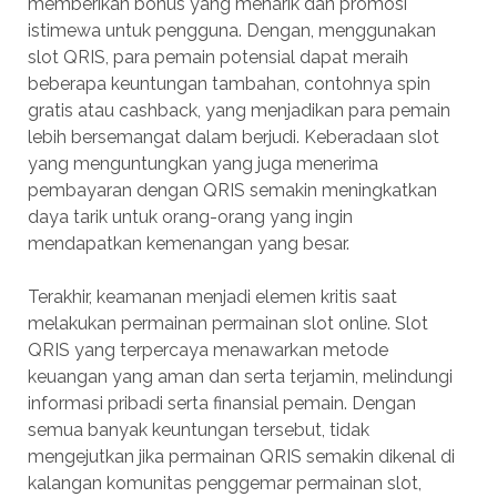
memberikan bonus yang menarik dan promosi
istimewa untuk pengguna. Dengan, menggunakan
slot QRIS, para pemain potensial dapat meraih
beberapa keuntungan tambahan, contohnya spin
gratis atau cashback, yang menjadikan para pemain
lebih bersemangat dalam berjudi. Keberadaan slot
yang menguntungkan yang juga menerima
pembayaran dengan QRIS semakin meningkatkan
daya tarik untuk orang-orang yang ingin
mendapatkan kemenangan yang besar.
Terakhir, keamanan menjadi elemen kritis saat
melakukan permainan permainan slot online. Slot
QRIS yang terpercaya menawarkan metode
keuangan yang aman dan serta terjamin, melindungi
informasi pribadi serta finansial pemain. Dengan
semua banyak keuntungan tersebut, tidak
mengejutkan jika permainan QRIS semakin dikenal di
kalangan komunitas penggemar permainan slot,