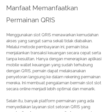
Manfaat Memanfaatkan
Permainan QRIS
Menggunakan slot QRIS menawarkan kemudahan
akses yang sangat sama sekali tidak diabaikan.
Melalui metode pembayaran ini, pemain bisa
menjalankan transaksi keuangan secara cepat serta
tanpa kesulitan. Hanya dengan menerapkan aplikasi
mobile wallet keuangan yang sudah terhubung
dengan QRIS, pemain dapat melaksanakan
penyetoran langsung ke dalam rekening permainan
mereka. Ini membuat pengalaman bermain slot slot
secara online menjadi lebih optimal dan menarik.
Selain itu, banyak platform permainan yang ada
menyediakan layanan slot setoran QRIS yang