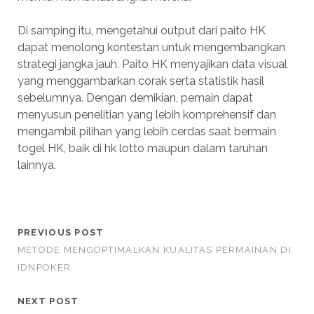
Di samping itu, mengetahui output dari paito HK
dapat menolong kontestan untuk mengembangkan
strategi jangka jauh. Paito HK menyajikan data visual
yang menggambarkan corak serta statistik hasil
sebelumnya. Dengan demikian, pemain dapat
menyusun penelitian yang lebih komprehensif dan
mengambil pilihan yang lebih cerdas saat bermain
togel HK, baik di hk lotto maupun dalam taruhan
lainnya.
PREVIOUS POST
METODE MENGOPTIMALKAN KUALITAS PERMAINAN DI
IDNPOKER
NEXT POST