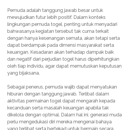
Pemuda adalah tanggung jawab besar untuk
mewujudkan futur lebih positif. Dalam konteks
lingkungan pemuda togel, penting untuk menyadari
bahwasanya kegiatan tersebut tak cuma terkait
dengan hanya kesenangan semata, akan tetapi serta
dapat berdampak pada dimensi masyarakat serta
keuangan. Kesadaran akan terhadap dampak baik
dan negatif dari perjudian togel harus diperhitungkan
oleh tiap individu, agar dapat memutuskan keputusan
yang bijaksana.
Sebagai penerus, pemuda wajib dapat menyatukan
hiburan dengan tanggung jawab. Terlibat dalam
aktivitas permainan togel dapat mengarah kepada
kecanduan serta masalah keuangan apabila tak
dikelola dengan optimal. Dalam hal ini, generasi muda
perlu mengedukasi diri mereka mengenai bahaya
yang terlibat serta bertekad untuk bermain secara