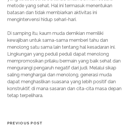
metode yang sehat. Hal ini termasuk menentukan
batasan dan tidak membiarkan aktivitas ini
mengintervensi hidup sehari-hari.
Di samping itu, kaum muda demikian memiliki
kewajiban untuk sama-sama memberi tahu dan
menolong satu sama lain tentang hal kesadaran ini.
Lingkungan yang peduli peduli dapat menolong
mempromosikan prilaku bermain yang baik sehat dan
mengurangi pengaruh negatif dari judi. Melalui sikap
saling menghargai dan menolong, generasi muda
dapat menghasilkan suasana yang lebih positif dan
konstruktif, di mana sasaran dan cita-cita masa depan
tetap terpelihara.
PREVIOUS POST