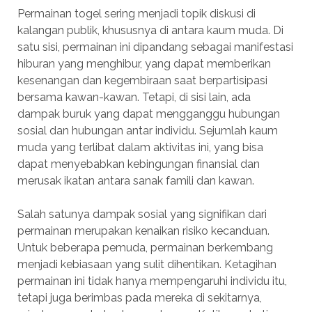
Permainan togel sering menjadi topik diskusi di
kalangan publik, khususnya di antara kaum muda. Di
satu sisi, permainan ini dipandang sebagai manifestasi
hiburan yang menghibur, yang dapat memberikan
kesenangan dan kegembiraan saat berpartisipasi
bersama kawan-kawan. Tetapi, di sisi lain, ada
dampak buruk yang dapat mengganggu hubungan
sosial dan hubungan antar individu. Sejumlah kaum
muda yang terlibat dalam aktivitas ini, yang bisa
dapat menyebabkan kebingungan finansial dan
merusak ikatan antara sanak famili dan kawan.
Salah satunya dampak sosial yang signifikan dari
permainan merupakan kenaikan risiko kecanduan.
Untuk beberapa pemuda, permainan berkembang
menjadi kebiasaan yang sulit dihentikan. Ketagihan
permainan ini tidak hanya mempengaruhi individu itu,
tetapi juga berimbas pada mereka di sekitarnya,