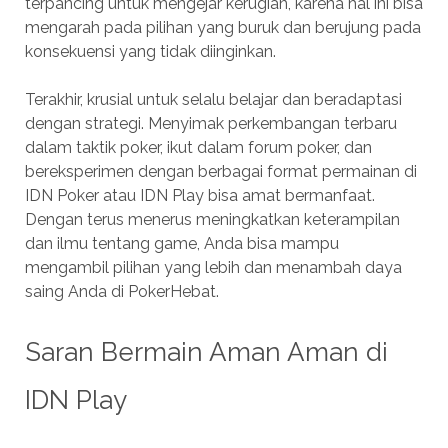
terpancing untuk mengejar kerugian, karena hal ini bisa
mengarah pada pilihan yang buruk dan berujung pada
konsekuensi yang tidak diinginkan.
Terakhir, krusial untuk selalu belajar dan beradaptasi
dengan strategi. Menyimak perkembangan terbaru
dalam taktik poker, ikut dalam forum poker, dan
bereksperimen dengan berbagai format permainan di
IDN Poker atau IDN Play bisa amat bermanfaat.
Dengan terus menerus meningkatkan keterampilan
dan ilmu tentang game, Anda bisa mampu
mengambil pilihan yang lebih dan menambah daya
saing Anda di PokerHebat.
Saran Bermain Aman Aman di
IDN Play