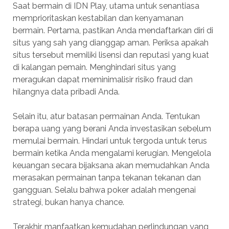
Saat bermain di IDN Play, utama untuk senantiasa
memprioritaskan kestabilan dan kenyamanan
bermain. Pertama, pastikan Anda mendaftarkan diri di
situs yang sah yang dianggap aman. Periksa apakah
situs tersebut memiliki lisensi dan reputasi yang kuat
di kalangan pemain. Menghindari situs yang
meragukan dapat meminimalisir risiko fraud dan
hilangnya data pribadi Anda.
Selain itu, atur batasan permainan Anda. Tentukan
berapa uang yang berani Anda investasikan sebelum
memulai bermain. Hindari untuk tergoda untuk terus
bermain ketika Anda mengalami kerugian. Mengelola
keuangan secara bijaksana akan memudahkan Anda
merasakan permainan tanpa tekanan tekanan dan
gangguan. Selalu bahwa poker adalah mengenai
strategi, bukan hanya chance.
Terakhir, manfaatkan kemudahan perlindungan yang