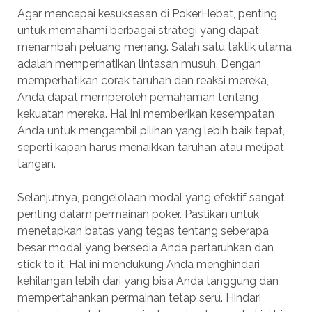
Agar mencapai kesuksesan di PokerHebat, penting
untuk memahami berbagai strategi yang dapat
menambah peluang menang. Salah satu taktik utama
adalah memperhatikan lintasan musuh. Dengan
memperhatikan corak taruhan dan reaksi mereka,
Anda dapat memperoleh pemahaman tentang
kekuatan mereka. Hal ini memberikan kesempatan
Anda untuk mengambil pilihan yang lebih baik tepat,
seperti kapan harus menaikkan taruhan atau melipat
tangan.
Selanjutnya, pengelolaan modal yang efektif sangat
penting dalam permainan poker. Pastikan untuk
menetapkan batas yang tegas tentang seberapa
besar modal yang bersedia Anda pertaruhkan dan
stick to it. Hal ini mendukung Anda menghindari
kehilangan lebih dari yang bisa Anda tanggung dan
mempertahankan permainan tetap seru. Hindari