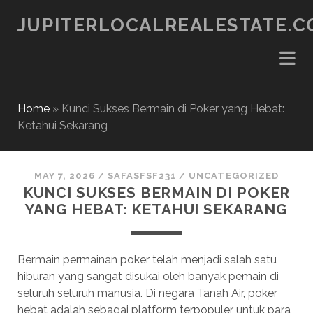
JUPITERLOCALREALESTATE.
Home
»
Kunci Sukses Bermain di Poker yang Hebat:
Ketahui Sekarang
MAY 7, 2026
/
SAFASFSF231
/
UNCATEGORIZED
KUNCI SUKSES BERMAIN DI POKER
YANG HEBAT: KETAHUI SEKARANG
Bermain permainan poker telah menjadi salah satu
hiburan yang sangat disukai oleh banyak pemain di
seluruh seluruh manusia. Di negara Tanah Air, poker
hebat adalah sebagai platform terpopuler untuk para