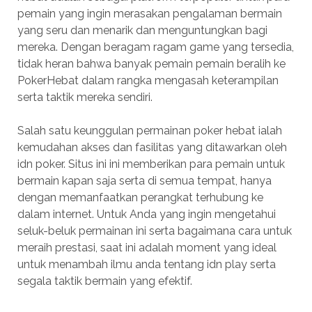
pemain yang ingin merasakan pengalaman bermain
yang seru dan menarik dan menguntungkan bagi
mereka. Dengan beragam ragam game yang tersedia,
tidak heran bahwa banyak pemain pemain beralih ke
PokerHebat dalam rangka mengasah keterampilan
serta taktik mereka sendiri.
Salah satu keunggulan permainan poker hebat ialah
kemudahan akses dan fasilitas yang ditawarkan oleh
idn poker. Situs ini ini memberikan para pemain untuk
bermain kapan saja serta di semua tempat, hanya
dengan memanfaatkan perangkat terhubung ke
dalam internet. Untuk Anda yang ingin mengetahui
seluk-beluk permainan ini serta bagaimana cara untuk
meraih prestasi, saat ini adalah moment yang ideal
untuk menambah ilmu anda tentang idn play serta
segala taktik bermain yang efektif.