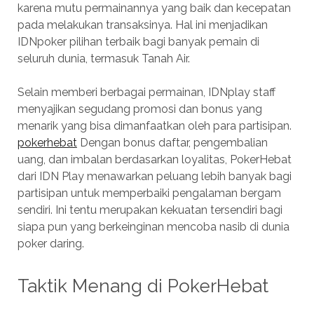
karena mutu permainannya yang baik dan kecepatan
pada melakukan transaksinya. Hal ini menjadikan
IDNpoker pilihan terbaik bagi banyak pemain di
seluruh dunia, termasuk Tanah Air.
Selain memberi berbagai permainan, IDNplay staff
menyajikan segudang promosi dan bonus yang
menarik yang bisa dimanfaatkan oleh para partisipan.
pokerhebat
Dengan bonus daftar, pengembalian
uang, dan imbalan berdasarkan loyalitas, PokerHebat
dari IDN Play menawarkan peluang lebih banyak bagi
partisipan untuk memperbaiki pengalaman bergam
sendiri. Ini tentu merupakan kekuatan tersendiri bagi
siapa pun yang berkeinginan mencoba nasib di dunia
poker daring.
Taktik Menang di PokerHebat