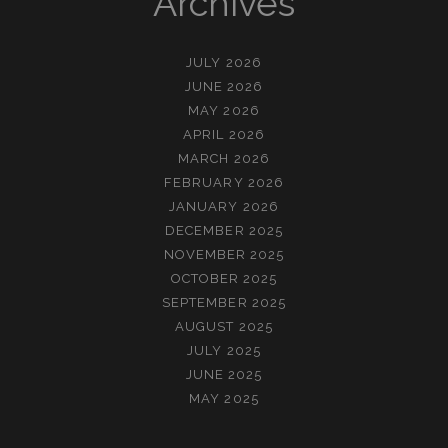
Archives
JULY 2026
JUNE 2026
MAY 2026
APRIL 2026
MARCH 2026
FEBRUARY 2026
JANUARY 2026
DECEMBER 2025
NOVEMBER 2025
OCTOBER 2025
SEPTEMBER 2025
AUGUST 2025
JULY 2025
JUNE 2025
MAY 2025