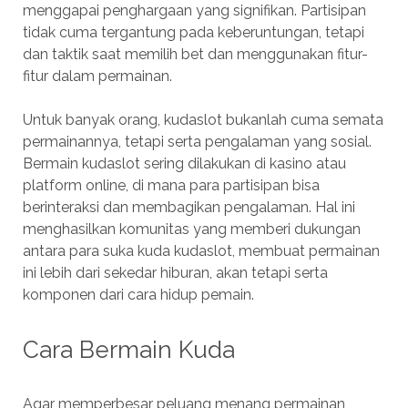
menggapai penghargaan yang signifikan. Partisipan
tidak cuma tergantung pada keberuntungan, tetapi
dan taktik saat memilih bet dan menggunakan fitur-
fitur dalam permainan.
Untuk banyak orang, kudaslot bukanlah cuma semata
permainannya, tetapi serta pengalaman yang sosial.
Bermain kudaslot sering dilakukan di kasino atau
platform online, di mana para partisipan bisa
berinteraksi dan membagikan pengalaman. Hal ini
menghasilkan komunitas yang memberi dukungan
antara para suka kuda kudaslot, membuat permainan
ini lebih dari sekedar hiburan, akan tetapi serta
komponen dari cara hidup pemain.
Cara Bermain Kuda
Agar memperbesar peluang menang permainan