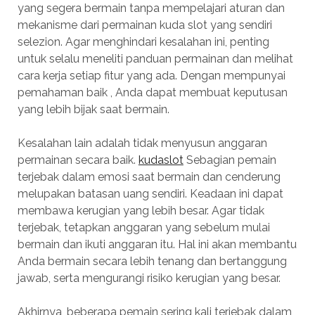
yang segera bermain tanpa mempelajari aturan dan
mekanisme dari permainan kuda slot yang sendiri
selezion. Agar menghindari kesalahan ini, penting
untuk selalu meneliti panduan permainan dan melihat
cara kerja setiap fitur yang ada. Dengan mempunyai
pemahaman baik , Anda dapat membuat keputusan
yang lebih bijak saat bermain.
Kesalahan lain adalah tidak menyusun anggaran
permainan secara baik.
kudaslot
Sebagian pemain
terjebak dalam emosi saat bermain dan cenderung
melupakan batasan uang sendiri. Keadaan ini dapat
membawa kerugian yang lebih besar. Agar tidak
terjebak, tetapkan anggaran yang sebelum mulai
bermain dan ikuti anggaran itu. Hal ini akan membantu
Anda bermain secara lebih tenang dan bertanggung
jawab, serta mengurangi risiko kerugian yang besar.
Akhirnya, beberapa pemain sering kali terjebak dalam