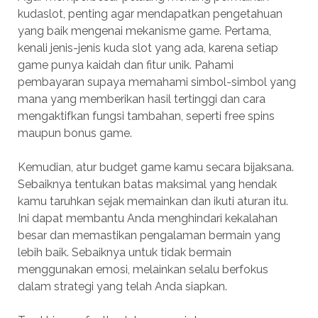
kudaslot, penting agar mendapatkan pengetahuan
yang baik mengenai mekanisme game. Pertama,
kenali jenis-jenis kuda slot yang ada, karena setiap
game punya kaidah dan fitur unik. Pahami
pembayaran supaya memahami simbol-simbol yang
mana yang memberikan hasil tertinggi dan cara
mengaktifkan fungsi tambahan, seperti free spins
maupun bonus game.
Kemudian, atur budget game kamu secara bijaksana.
Sebaiknya tentukan batas maksimal yang hendak
kamu taruhkan sejak memainkan dan ikuti aturan itu.
Ini dapat membantu Anda menghindari kekalahan
besar dan memastikan pengalaman bermain yang
lebih baik. Sebaiknya untuk tidak bermain
menggunakan emosi, melainkan selalu berfokus
dalam strategi yang telah Anda siapkan.