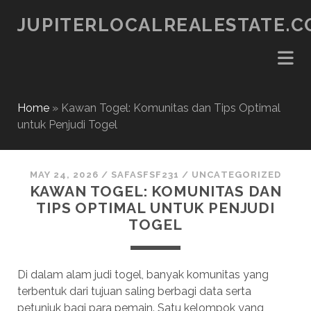
JUPITERLOCALREALESTATE.
Home
»
Kawan Togel: Komunitas dan Tips Optimal
untuk Penjudi Togel
MAY 24, 2026
/
SAFASFSF231
/
UNCATEGORIZED
KAWAN TOGEL: KOMUNITAS DAN
TIPS OPTIMAL UNTUK PENJUDI
TOGEL
Di dalam alam judi togel, banyak komunitas yang
terbentuk dari tujuan saling berbagi data serta
petunjuk bagi para pemain. Satu kelompok yang