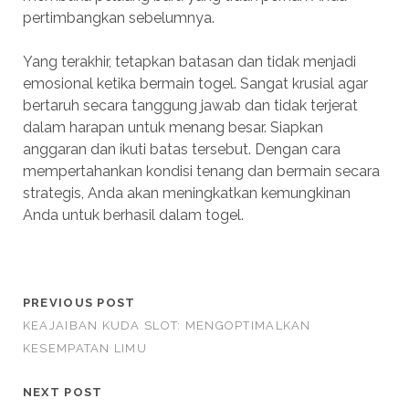
pertimbangkan sebelumnya.
Yang terakhir, tetapkan batasan dan tidak menjadi
emosional ketika bermain togel. Sangat krusial agar
bertaruh secara tanggung jawab dan tidak terjerat
dalam harapan untuk menang besar. Siapkan
anggaran dan ikuti batas tersebut. Dengan cara
mempertahankan kondisi tenang dan bermain secara
strategis, Anda akan meningkatkan kemungkinan
Anda untuk berhasil dalam togel.
PREVIOUS POST
KEAJAIBAN KUDA SLOT: MENGOPTIMALKAN
KESEMPATAN LIMU
NEXT POST