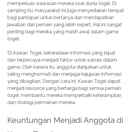
memperluas wawasan mereka soal dunia togel. Di
samping itu, masyarakat ini juga menyediakan tempat
bagi partisipan untuk bertanya dan mendapatkan
jawaban dari pemain yang lebih expert. Hal ini sangat
penting bagi mereka yang masih awal dalam game
togel.
Di Kawan Togel, keberadaan informasi yang tepat
dan terpercaya menjadi faktor untuk sukses dalam
game. Oleh karena itu, anggota dianjurkan untuk
saling menghormati dan menjaga kejujuran informasi
yang dibagikan. Dengan cara ini, Kawan Togel dapat
menjadi resource yang berharga bagi semua pemain
togel, membantu mereka memperbaiki keterampilan
dan strategi permainan mereka.
Keuntungan Menjadi Anggota di