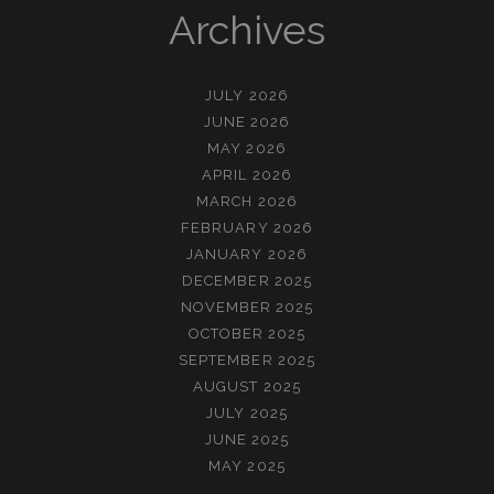
Archives
JULY 2026
JUNE 2026
MAY 2026
APRIL 2026
MARCH 2026
FEBRUARY 2026
JANUARY 2026
DECEMBER 2025
NOVEMBER 2025
OCTOBER 2025
SEPTEMBER 2025
AUGUST 2025
JULY 2025
JUNE 2025
MAY 2025