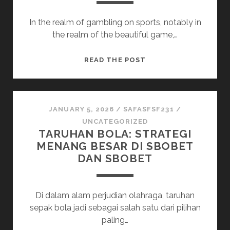
In the realm of gambling on sports, notably in
the realm of the beautiful game,…
WINNING
READ THE POST
TACTICS
FOR
ACCUMULATOR
BOLA:
JANUARY 5, 2026
/
SAFASFSF231
/
ENHANCE
UNCATEGORIZED
TARUHAN BOLA: STRATEGI
YOUR
MENANG BESAR DI SBOBET
BETTING
DAN SBOBET
EXPERIENCE
Di dalam alam perjudian olahraga, taruhan
sepak bola jadi sebagai salah satu dari pilihan
paling…