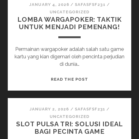
BESAR
JANUARY 4, 2026
/
SAFASFSF231
/
DALAM
UNCATEGORIZED
LOMBA WARGAPOKER: TAKTIK
SATU
UNTUK MENJADI PEMENANG!
TARUHAN
Permainan wargapoker adalah salah satu game
kartu yang kian digemari oleh pencinta perjudian
di dunia…
LOMBA
READ THE POST
WARGAPOKER:
TAKTIK
UNTUK
MENJADI
JANUARY 2, 2026
/
SAFASFSF231
/
PEMENANG!
UNCATEGORIZED
SLOT PULSA TRI: SOLUSI IDEAL
BAGI PECINTA GAME