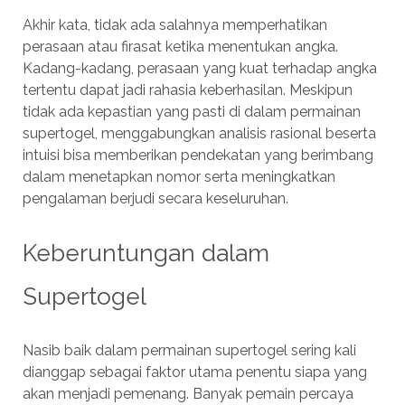
Akhir kata, tidak ada salahnya memperhatikan
perasaan atau firasat ketika menentukan angka.
Kadang-kadang, perasaan yang kuat terhadap angka
tertentu dapat jadi rahasia keberhasilan. Meskipun
tidak ada kepastian yang pasti di dalam permainan
supertogel, menggabungkan analisis rasional beserta
intuisi bisa memberikan pendekatan yang berimbang
dalam menetapkan nomor serta meningkatkan
pengalaman berjudi secara keseluruhan.
Keberuntungan dalam
Supertogel
Nasib baik dalam permainan supertogel sering kali
dianggap sebagai faktor utama penentu siapa yang
akan menjadi pemenang. Banyak pemain percaya