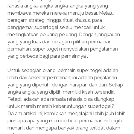
rahasia angka-angka angka-angka yang yang
membawa mereka mereka menuju besar. Melalui
beragam strategi hingga ritual khusus, para
penggemar supertogel selalu mencari untuk
meningkatkan peluang peluang. Dengan jangkauan
yang yang luas dan beragam pilihan permainan
permainan, super togel menyediakan pengalaman
yang berbeda bagi para pemainnya .
Untuk sebagian orang, bermain super togel adalah
lebih dari sekedar permainan; ini adalah perjalanan
yang yang dipenuhi dengan harapan dan dan. Setiap
angka angka yang dipilih memiliki kisah tersendiri.
Tetapi, adakah ada rahasia rahasia bisa diungkap
untuk meraih meraih keberuntungan supertogel?
Dalam artikel ini, kami akan menjelajahi lebih jauh lebih
jauh apa apa yang memperbuat permainan ini begitu
menarik dan mengapa banyak orang terlibat dalam