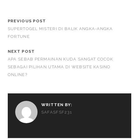
PREVIOUS POST
SUPERTOGEL MISTERI DI BALIK ANGKA-ANGKA
FORTUNE
NEXT POST
APA SEBAB PERMAINAN KUDA SANGAT COCOK
SEBAGAI PILIHAN UTAMA DI WEBSITE KASINO
ONLINE?
WRITTEN BY:
SAFASFSF231