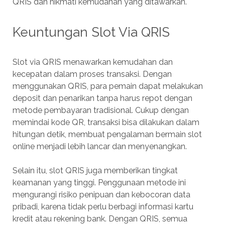
QRIS dan nikmati kemudahan yang ditawarkan.
Keuntungan Slot Via QRIS
Slot via QRIS menawarkan kemudahan dan
kecepatan dalam proses transaksi. Dengan
menggunakan QRIS, para pemain dapat melakukan
deposit dan penarikan tanpa harus repot dengan
metode pembayaran tradisional. Cukup dengan
memindai kode QR, transaksi bisa dilakukan dalam
hitungan detik, membuat pengalaman bermain slot
online menjadi lebih lancar dan menyenangkan.
Selain itu, slot QRIS juga memberikan tingkat
keamanan yang tinggi. Penggunaan metode ini
mengurangi risiko penipuan dan kebocoran data
pribadi, karena tidak perlu berbagi informasi kartu
kredit atau rekening bank. Dengan QRIS, semua