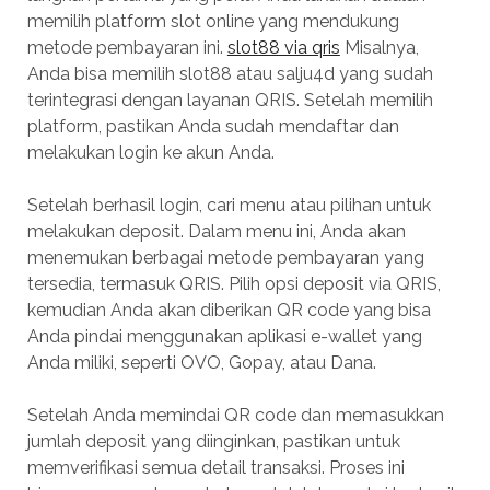
memilih platform slot online yang mendukung
metode pembayaran ini.
slot88 via qris
Misalnya,
Anda bisa memilih slot88 atau salju4d yang sudah
terintegrasi dengan layanan QRIS. Setelah memilih
platform, pastikan Anda sudah mendaftar dan
melakukan login ke akun Anda.
Setelah berhasil login, cari menu atau pilihan untuk
melakukan deposit. Dalam menu ini, Anda akan
menemukan berbagai metode pembayaran yang
tersedia, termasuk QRIS. Pilih opsi deposit via QRIS,
kemudian Anda akan diberikan QR code yang bisa
Anda pindai menggunakan aplikasi e-wallet yang
Anda miliki, seperti OVO, Gopay, atau Dana.
Setelah Anda memindai QR code dan memasukkan
jumlah deposit yang diinginkan, pastikan untuk
memverifikasi semua detail transaksi. Proses ini