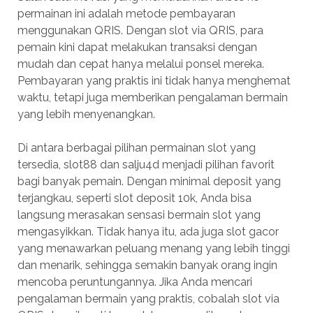
permainan ini adalah metode pembayaran
menggunakan QRIS. Dengan slot via QRIS, para
pemain kini dapat melakukan transaksi dengan
mudah dan cepat hanya melalui ponsel mereka.
Pembayaran yang praktis ini tidak hanya menghemat
waktu, tetapi juga memberikan pengalaman bermain
yang lebih menyenangkan.
Di antara berbagai pilihan permainan slot yang
tersedia, slot88 dan salju4d menjadi pilihan favorit
bagi banyak pemain. Dengan minimal deposit yang
terjangkau, seperti slot deposit 10k, Anda bisa
langsung merasakan sensasi bermain slot yang
mengasyikkan. Tidak hanya itu, ada juga slot gacor
yang menawarkan peluang menang yang lebih tinggi
dan menarik, sehingga semakin banyak orang ingin
mencoba peruntungannya. Jika Anda mencari
pengalaman bermain yang praktis, cobalah slot via