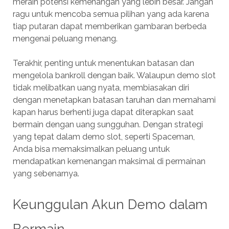
meraih potensi kemenangan yang lebih besar. Jangan
ragu untuk mencoba semua pilihan yang ada karena
tiap putaran dapat memberikan gambaran berbeda
mengenai peluang menang.
Terakhir, penting untuk menentukan batasan dan
mengelola bankroll dengan baik. Walaupun demo slot
tidak melibatkan uang nyata, membiasakan diri
dengan menetapkan batasan taruhan dan memahami
kapan harus berhenti juga dapat diterapkan saat
bermain dengan uang sungguhan. Dengan strategi
yang tepat dalam demo slot, seperti Spaceman,
Anda bisa memaksimalkan peluang untuk
mendapatkan kemenangan maksimal di permainan
yang sebenarnya.
Keunggulan Akun Demo dalam