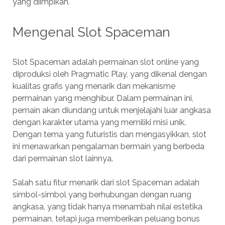
yang diimpikan.
Mengenal Slot Spaceman
Slot Spaceman adalah permainan slot online yang
diproduksi oleh Pragmatic Play, yang dikenal dengan
kualitas grafis yang menarik dan mekanisme
permainan yang menghibur. Dalam permainan ini,
pemain akan diundang untuk menjelajahi luar angkasa
dengan karakter utama yang memiliki misi unik.
Dengan tema yang futuristis dan mengasyikkan, slot
ini menawarkan pengalaman bermain yang berbeda
dari permainan slot lainnya.
Salah satu fitur menarik dari slot Spaceman adalah
simbol-simbol yang berhubungan dengan ruang
angkasa, yang tidak hanya menambah nilai estetika
permainan, tetapi juga memberikan peluang bonus