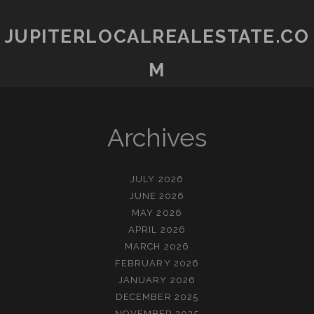
JUPITERLOCALREALESTATE.CO
M
Archives
JULY 2026
JUNE 2026
MAY 2026
APRIL 2026
MARCH 2026
FEBRUARY 2026
JANUARY 2026
DECEMBER 2025
NOVEMBER 2025