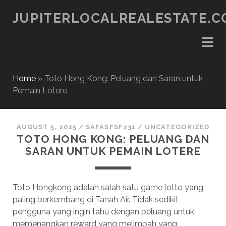
JUPITERLOCALREALESTATE.
Home
»
Toto Hong Kong: Peluang dan Saran untuk
Pemain Lotere
AUGUST 5, 2025
/
SAFASFSF231
/
UNCATEGORIZED
TOTO HONG KONG: PELUANG DAN
SARAN UNTUK PEMAIN LOTERE
Toto Hongkong adalah salah satu game lotto yang
paling berkembang di Tanah Air. Tidak sedikit
pengguna yang ingin tahu dengan peluang untuk
memenangkan reward yang melimpah yang