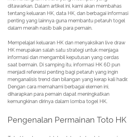
ditawarkan. Dalam artikel ini, kami akan membahas
tentang keluaran HK, data HK, dan berbagai informasi
penting yang lainnya guna membantu petaruh togel
dalam meraih nasib baik para pemain.
Mempelajari keluaran HK dan menyaksikan live draw
HK merupakan salah satu strategi untuk menjaga
informasi dan mengambil keputusan yang cerdas
saat bermain. Di samping itu, informasi HK 6D pun
menjadi referensi penting bagi petaruh yang ingin
menganalisis trend dan bilangan yang kerap kali hadir.
Dengan cara memahami berbagai elemen ini,
diharapkan para pemain dapat meningkatkan
kemungkinan dirinya dalam lomba togel HK.
Pengenalan Permainan Toto HK