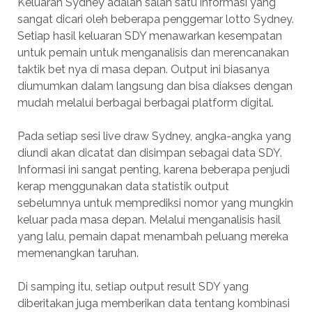
Keluaran Sydney adalah salah satu informasi yang
sangat dicari oleh beberapa penggemar lotto Sydney.
Setiap hasil keluaran SDY menawarkan kesempatan
untuk pemain untuk menganalisis dan merencanakan
taktik bet nya di masa depan. Output ini biasanya
diumumkan dalam langsung dan bisa diakses dengan
mudah melalui berbagai berbagai platform digital.
Pada setiap sesi live draw Sydney, angka-angka yang
diundi akan dicatat dan disimpan sebagai data SDY.
Informasi ini sangat penting, karena beberapa penjudi
kerap menggunakan data statistik output
sebelumnya untuk memprediksi nomor yang mungkin
keluar pada masa depan. Melalui menganalisis hasil
yang lalu, pemain dapat menambah peluang mereka
memenangkan taruhan.
Di samping itu, setiap output result SDY yang
diberitakan juga memberikan data tentang kombinasi