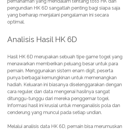
pemahaman yang mendalam tentang toto HK dan
pengundian HK 6D sangatlah penting bagi siapa saja
yang berharap menjalani pengalaman ini secara
optimal.
Analisis Hasil HK 6D
Hasil HK 6D merupakan sebuah tipe game togel yang
menawarkan memberikan peluang besar untuk para
pemain. Menggunakan sistem enam digit, peserta
punya berbagai kemungkinan untuk memenangkan
hadiah. Keluaran ini biasanya diselenggarakan dengan
cara reguler, dan data mengenai hasilnya sangat
ditunggu-tunggu dari mereka penggemar togel.
Informasi hasil ini krusial untuk menganalisis pola dan
cenderung yang muncul pada setiap undian.
Melalui analisis data HK 6D, pemain bisa merumuskan