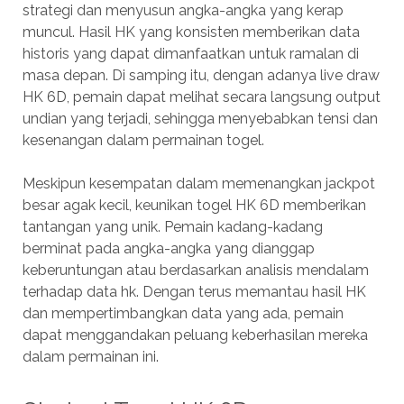
strategi dan menyusun angka-angka yang kerap
muncul. Hasil HK yang konsisten memberikan data
historis yang dapat dimanfaatkan untuk ramalan di
masa depan. Di samping itu, dengan adanya live draw
HK 6D, pemain dapat melihat secara langsung output
undian yang terjadi, sehingga menyebabkan tensi dan
kesenangan dalam permainan togel.
Meskipun kesempatan dalam memenangkan jackpot
besar agak kecil, keunikan togel HK 6D memberikan
tantangan yang unik. Pemain kadang-kadang
berminat pada angka-angka yang dianggap
keberuntungan atau berdasarkan analisis mendalam
terhadap data hk. Dengan terus memantau hasil HK
dan mempertimbangkan data yang ada, pemain
dapat menggandakan peluang keberhasilan mereka
dalam permainan ini.