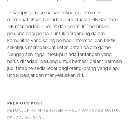
Di samping itu, kemajuan teknologi informasi
membuat akses terhadap pengeluaran HK dan toto
HK menjadi lebih cepat dan cepat. Ini membuka
peluang bagi pemain untuk bergabung dalam
komunitas yang saling berbagi informasi dan taktik,
sekaligus memperkuat keterlibatan dalam game.
Dengan sehingga, meskipun ada tantangan yang
harus dihadapi, peluang untuk berhasil dalam bermain
judi tetap tersedia lebar bagi orang-orang yang siap
untuk belajar dan menyesuaikan diri.
PREVIOUS POST
PETUNJUK KOMPREHENSIF MASUK WARGA88 UNTUK
PENGGUNA BARU