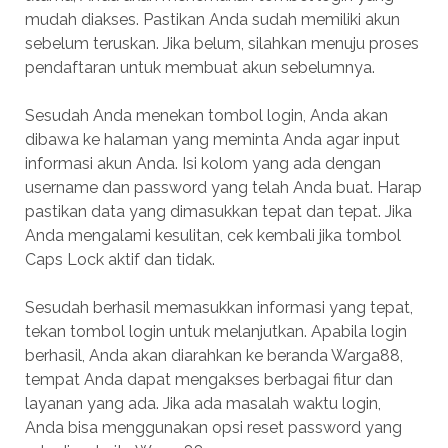
mudah diakses. Pastikan Anda sudah memiliki akun
sebelum teruskan. Jika belum, silahkan menuju proses
pendaftaran untuk membuat akun sebelumnya.
Sesudah Anda menekan tombol login, Anda akan
dibawa ke halaman yang meminta Anda agar input
informasi akun Anda. Isi kolom yang ada dengan
username dan password yang telah Anda buat. Harap
pastikan data yang dimasukkan tepat dan tepat. Jika
Anda mengalami kesulitan, cek kembali jika tombol
Caps Lock aktif dan tidak.
Sesudah berhasil memasukkan informasi yang tepat,
tekan tombol login untuk melanjutkan. Apabila login
berhasil, Anda akan diarahkan ke beranda Warga88,
tempat Anda dapat mengakses berbagai fitur dan
layanan yang ada. Jika ada masalah waktu login,
Anda bisa menggunakan opsi reset password yang