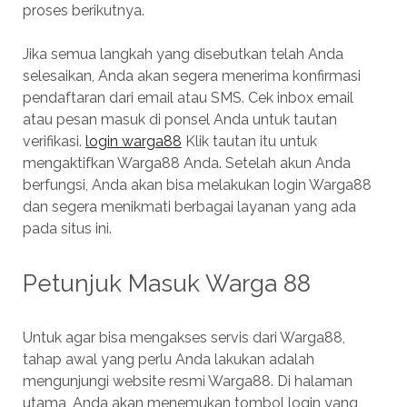
proses berikutnya.
Jika semua langkah yang disebutkan telah Anda
selesaikan, Anda akan segera menerima konfirmasi
pendaftaran dari email atau SMS. Cek inbox email
atau pesan masuk di ponsel Anda untuk tautan
verifikasi.
login warga88
Klik tautan itu untuk
mengaktifkan Warga88 Anda. Setelah akun Anda
berfungsi, Anda akan bisa melakukan login Warga88
dan segera menikmati berbagai layanan yang ada
pada situs ini.
Petunjuk Masuk Warga 88
Untuk agar bisa mengakses servis dari Warga88,
tahap awal yang perlu Anda lakukan adalah
mengunjungi website resmi Warga88. Di halaman
utama, Anda akan menemukan tombol login yang