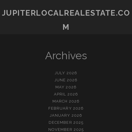
JUPITERLOCALREALESTATE.CO
M
Archives
JULY 2026
JUNE 2026
MAY 2026
APRIL 2026
MARCH 2026
FEBRUARY 2026
JANUARY 2026
DECEMBER 2025
NOVEMBER 2025