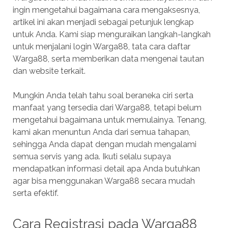
ingin mengetahui bagaimana cara mengaksesnya,
artikel ini akan menjadi sebagai petunjuk lengkap
untuk Anda. Kami siap menguraikan langkah-langkah
untuk menjalani login Warga88, tata cara daftar
Warga88, serta memberikan data mengenai tautan
dan website terkait.
Mungkin Anda telah tahu soal beraneka ciri serta
manfaat yang tersedia dari Warga88, tetapi belum
mengetahui bagaimana untuk memulainya. Tenang,
kami akan menuntun Anda dari semua tahapan,
sehingga Anda dapat dengan mudah mengalami
semua servis yang ada. Ikuti selalu supaya
mendapatkan informasi detail apa Anda butuhkan
agar bisa menggunakan Warga88 secara mudah
serta efektif.
Cara Registrasi pada Warga88