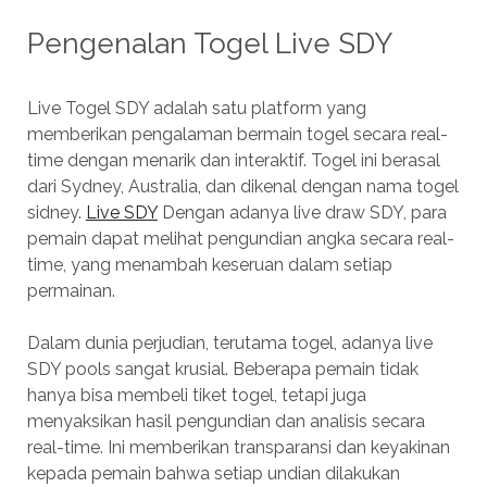
Pengenalan Togel Live SDY
Live Togel SDY adalah satu platform yang
memberikan pengalaman bermain togel secara real-
time dengan menarik dan interaktif. Togel ini berasal
dari Sydney, Australia, dan dikenal dengan nama togel
sidney.
Live SDY
Dengan adanya live draw SDY, para
pemain dapat melihat pengundian angka secara real-
time, yang menambah keseruan dalam setiap
permainan.
Dalam dunia perjudian, terutama togel, adanya live
SDY pools sangat krusial. Beberapa pemain tidak
hanya bisa membeli tiket togel, tetapi juga
menyaksikan hasil pengundian dan analisis secara
real-time. Ini memberikan transparansi dan keyakinan
kepada pemain bahwa setiap undian dilakukan