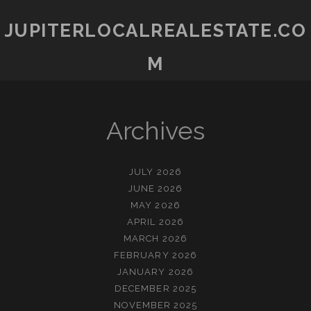
JUPITERLOCALREALESTATE.CO
M
Archives
JULY 2026
JUNE 2026
MAY 2026
APRIL 2026
MARCH 2026
FEBRUARY 2026
JANUARY 2026
DECEMBER 2025
NOVEMBER 2025