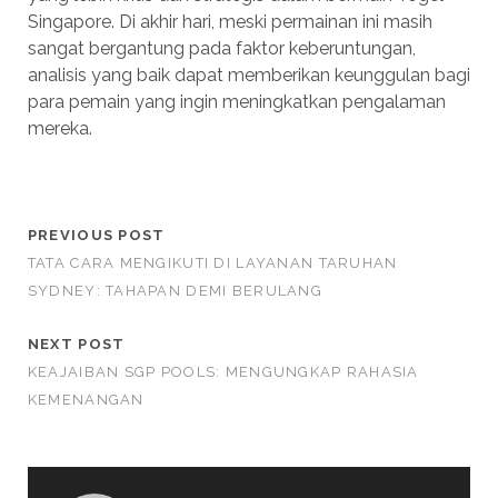
Singapore. Di akhir hari, meski permainan ini masih
sangat bergantung pada faktor keberuntungan,
analisis yang baik dapat memberikan keunggulan bagi
para pemain yang ingin meningkatkan pengalaman
mereka.
PREVIOUS POST
TATA CARA MENGIKUTI DI LAYANAN TARUHAN
SYDNEY: TAHAPAN DEMI BERULANG
NEXT POST
KEAJAIBAN SGP POOLS: MENGUNGKAP RAHASIA
KEMENANGAN