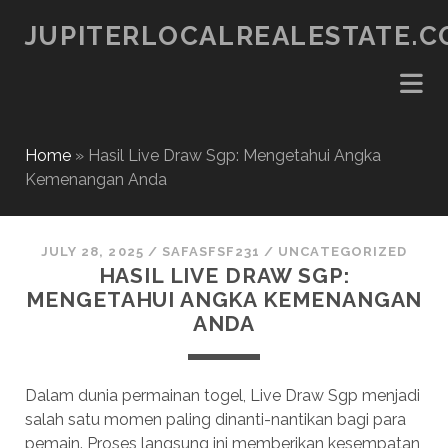
JUPITERLOCALREALESTATE.
Home
»
Hasil Live Draw Sgp: Mengetahui Angka
Kemenangan Anda
JULY 28, 2025
/
SAFASFSF231
/
UNCATEGORIZED
HASIL LIVE DRAW SGP:
MENGETAHUI ANGKA KEMENANGAN
ANDA
Dalam dunia permainan togel, Live Draw Sgp menjadi
salah satu momen paling dinanti-nantikan bagi para
pemain. Proses langsung ini memberikan kesempatan