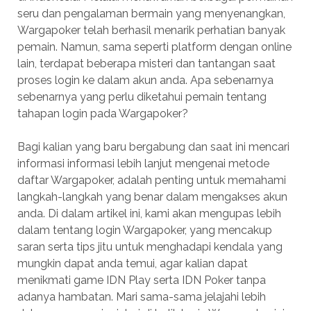
seru dan pengalaman bermain yang menyenangkan,
Wargapoker telah berhasil menarik perhatian banyak
pemain. Namun, sama seperti platform dengan online
lain, terdapat beberapa misteri dan tantangan saat
proses login ke dalam akun anda. Apa sebenarnya
sebenarnya yang perlu diketahui pemain tentang
tahapan login pada Wargapoker?
Bagi kalian yang baru bergabung dan saat ini mencari
informasi informasi lebih lanjut mengenai metode
daftar Wargapoker, adalah penting untuk memahami
langkah-langkah yang benar dalam mengakses akun
anda. Di dalam artikel ini, kami akan mengupas lebih
dalam tentang login Wargapoker, yang mencakup
saran serta tips jitu untuk menghadapi kendala yang
mungkin dapat anda temui, agar kalian dapat
menikmati game IDN Play serta IDN Poker tanpa
adanya hambatan. Mari sama-sama jelajahi lebih