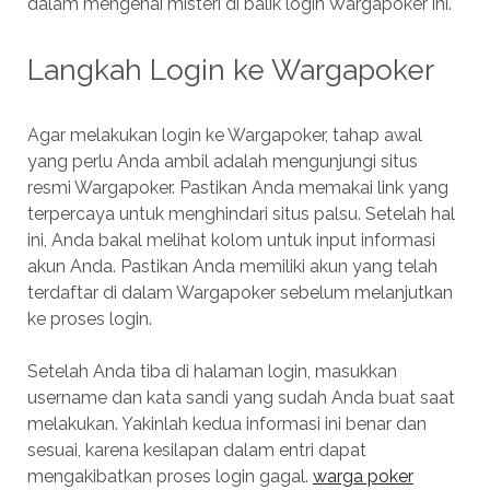
dalam mengenai misteri di balik login Wargapoker ini.
Langkah Login ke Wargapoker
Agar melakukan login ke Wargapoker, tahap awal
yang perlu Anda ambil adalah mengunjungi situs
resmi Wargapoker. Pastikan Anda memakai link yang
terpercaya untuk menghindari situs palsu. Setelah hal
ini, Anda bakal melihat kolom untuk input informasi
akun Anda. Pastikan Anda memiliki akun yang telah
terdaftar di dalam Wargapoker sebelum melanjutkan
ke proses login.
Setelah Anda tiba di halaman login, masukkan
username dan kata sandi yang sudah Anda buat saat
melakukan. Yakinlah kedua informasi ini benar dan
sesuai, karena kesilapan dalam entri dapat
mengakibatkan proses login gagal.
warga poker