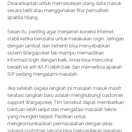
Disarankanlah untuk memasukkan ulang data masuk
secara teliti atau menggunakan fitur pemulihan
apabila hilang.
Selain itu, penting agar menjamin koneksi internet
stabil ketika berusaha untuk melakukan login. Jaringan
dengan lambat dan terhenti bisa menyebabkan
sistem Wargapoker tak mampu memastikan
informasi login dengan baik. Anda bisa mencoba
beralih ke wifi Wi-Fi lebih baik dan memeriksa apakah
ISP sedang mengalami masalah.
Jika setelah segala langkah ini masalah masuk masih
teratasi, langkah baru adalah menghubungi customer
support Wargapoker. Tim tersebut dapat memberikan
bantuan lebih lanjut dan mengatasi masalah teknis
yang mungkin terjadi. Pastikan untuk
mengkomunikasikan permasalahan dengan jelas
supaya customer service bisa menyediakan jawaban