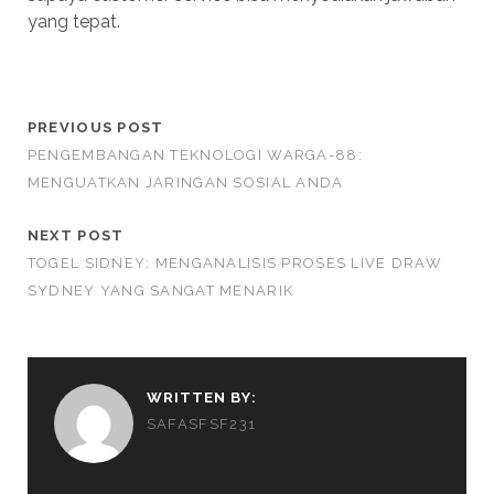
yang tepat.
PREVIOUS POST
PENGEMBANGAN TEKNOLOGI WARGA-88:
MENGUATKAN JARINGAN SOSIAL ANDA
NEXT POST
TOGEL SIDNEY: MENGANALISIS PROSES LIVE DRAW
SYDNEY YANG SANGAT MENARIK
WRITTEN BY:
SAFASFSF231