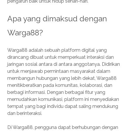
pengaruh baik untuk hidup sehari-hari.
Apa yang dimaksud dengan
Warga88?
Warga88 adalah sebuah platform digital yang
dirancang dibuat untuk memperkuat interaksi dan
jaringan sosial antara di antara anggotanya. Didirikan
untuk menjawab permintaan masyarakat dalam
membangun hubungan yang lebih dekat, Warga88
menitikberatkan pada komunitas, kolaborasi, dan
berbagi informasi. Dengan berbagai fitur yang
memudahkan komunikasi, platform ini menyediakan
tempat yang bagi individu dapat saling mendukung
dan berinteraksi.
Di Warga88, pengguna dapat berhubungan dengan