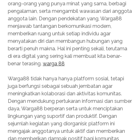
orang-orang yang punya minat yang sama, berbagi
pengalaman, serta mengambil wawasan dari anggota
anggota lain. Dengan pendekatan yang, Warga88
menjawab tantangan berkomunikasi modern,
memberikan ruang untuk setiap individu agar
menyatakan diri dan membangun hubungan yang
berarti penuh makna. Hal ini penting sekali, terutama
di era digital yang sering kali membuat kita benar-
benar terasing.
warga 88
Warga88 tidak hanya hanya platform sosial, tetapi
juga berfungsi sebagai sebuah jembatan agar
meningkatkan kolaborasi dan aktivitas komunitas.
Dengan mendukung pertukaran informasi dan sumber
daya, Warga88 berperan serta untuk menciptakan
lingkungan yang suportif dan produktif. Dengan
sejumlah kegiatan yang diorganisir, platform ini
mengajak anggotanya untuk aktif dan memberikan
dan memberikan dampak positif bagi komunitas