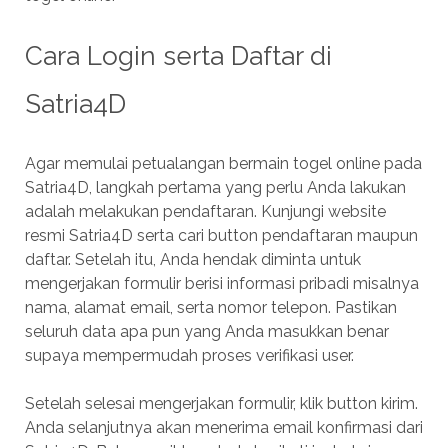
Cara Login serta Daftar di
Satria4D
Agar memulai petualangan bermain togel online pada
Satria4D, langkah pertama yang perlu Anda lakukan
adalah melakukan pendaftaran. Kunjungi website
resmi Satria4D serta cari button pendaftaran maupun
daftar. Setelah itu, Anda hendak diminta untuk
mengerjakan formulir berisi informasi pribadi misalnya
nama, alamat email, serta nomor telepon. Pastikan
seluruh data apa pun yang Anda masukkan benar
supaya mempermudah proses verifikasi user.
Setelah selesai mengerjakan formulir, klik button kirim.
Anda selanjutnya akan menerima email konfirmasi dari