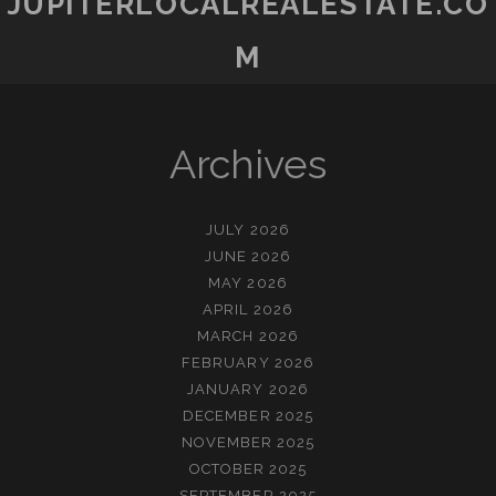
JUPITERLOCALREALESTATE.CO
M
Archives
JULY 2026
JUNE 2026
MAY 2026
APRIL 2026
MARCH 2026
FEBRUARY 2026
JANUARY 2026
DECEMBER 2025
NOVEMBER 2025
OCTOBER 2025
SEPTEMBER 2025