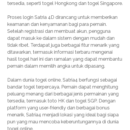
tersedia, seperti togel Hongkong dan togel Singapore.
Proses login Satria 4D dirancang untuk memberikan
keamanan dan kenyamanan bagi para pemain.
Setelah registrasi dan membuat akun, pengguna
dapat masuk ke dalam sistem dengan mudah dan
tidak ribet. Terdapat juga berbagai fitur menarik yang
ditawarkan, termasuk informasi terbaru mengenai
hasil togel hari ini dan ramalan yang dapat membantu
pemain dalam memilih angka untuk dipasang.
Dalam dunia togel online, Satria4 berfungsi sebagai
bandar togel terpercaya. Pemain dapat menghitung
peluang menang dari berbagai jenis permainan yang
tersedia, termasuk toto HK dan togel SGP. Dengan
platform yang user-friendly dan berbagai bonus
menarik, Satria4 menjadi lokasi yang ideal bagi siapa
pun yang mau mencoba keberuntungannya di dunia
togel online.