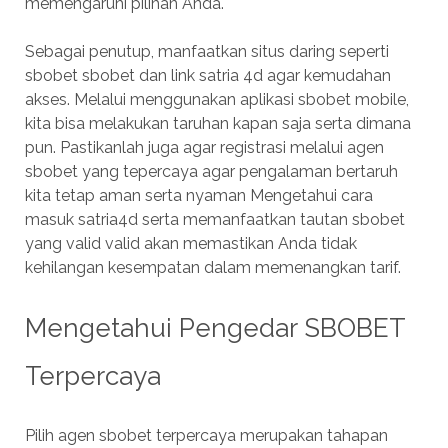
memengaruhi pilihan Anda.
Sebagai penutup, manfaatkan situs daring seperti
sbobet sbobet dan link satria 4d agar kemudahan
akses. Melalui menggunakan aplikasi sbobet mobile,
kita bisa melakukan taruhan kapan saja serta dimana
pun. Pastikanlah juga agar registrasi melalui agen
sbobet yang tepercaya agar pengalaman bertaruh
kita tetap aman serta nyaman Mengetahui cara
masuk satria4d serta memanfaatkan tautan sbobet
yang valid valid akan memastikan Anda tidak
kehilangan kesempatan dalam memenangkan tarif.
Mengetahui Pengedar SBOBET
Terpercaya
Pilih agen sbobet terpercaya merupakan tahapan