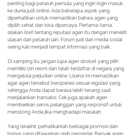
penting bagi petaruh pemula yang ingin ingin masuk
ke dunia judi online. Ada beberapa aspek yang
diperhatikan untuk memastikan bahwa agen yang
dipilih sehat dan bisa dipercaya. Pertama-tama,
silakan riset tentang reputasi agen itu dengan meneliti
ulasan dari petaruh lain. Forum judi dan media sosial
sering kali menjadi tempat informasi yang baik.
Di samping itu, jangan lupa agen sbobet yang pilih
memiliki izin resmi dan telah terdaftar di negara yang
mengelola perjudian online. Lisensi ini memastikan
agar agen tersebut beroperasi sesuai regulasi yang,
sehingga Anda dapat berasa lebih tenang saat
menjalankan transaksi. Cek juga apakah agen
memberikan servis pelanggan yang responsif untuk
menolong Anda jika menghadapi masalah.
Yang terakhir, perhatikanlah berbagai promosi dan
bonus yang ditawarkan oleh pengedar. Banyak agen