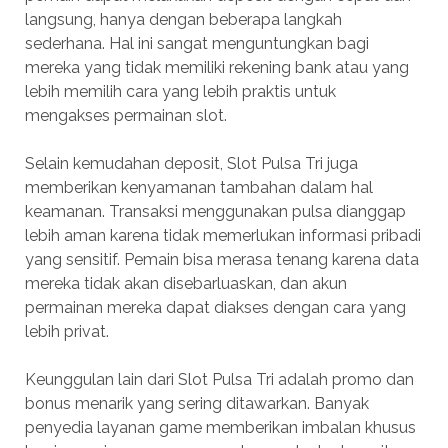
langsung, hanya dengan beberapa langkah
sederhana. Hal ini sangat menguntungkan bagi
mereka yang tidak memiliki rekening bank atau yang
lebih memilih cara yang lebih praktis untuk
mengakses permainan slot.
Selain kemudahan deposit, Slot Pulsa Tri juga
memberikan kenyamanan tambahan dalam hal
keamanan. Transaksi menggunakan pulsa dianggap
lebih aman karena tidak memerlukan informasi pribadi
yang sensitif. Pemain bisa merasa tenang karena data
mereka tidak akan disebarluaskan, dan akun
permainan mereka dapat diakses dengan cara yang
lebih privat.
Keunggulan lain dari Slot Pulsa Tri adalah promo dan
bonus menarik yang sering ditawarkan. Banyak
penyedia layanan game memberikan imbalan khusus