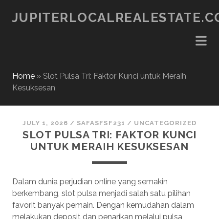
JUPITERLOCALREALESTATE.
Home
»
Slot Pulsa Tri: Faktor Kunci untuk Meraih
Kesuksesan
JULY 1, 2026
/
SAFASFSF231
/
UNCATEGORIZED
SLOT PULSA TRI: FAKTOR KUNCI
UNTUK MERAIH KESUKSESAN
Dalam dunia perjudian online yang semakin
berkembang, slot pulsa menjadi salah satu pilihan
favorit banyak pemain. Dengan kemudahan dalam
melakukan deposit dan penarikan melalui pulsa,