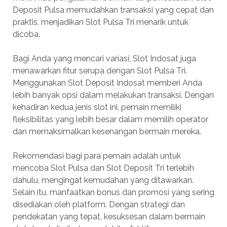
Deposit Pulsa memudahkan transaksi yang cepat dan
praktis, menjadikan Slot Pulsa Tri menarik untuk
dicoba.
Bagi Anda yang mencari variasi, Slot Indosat juga
menawarkan fitur serupa dengan Slot Pulsa Tri.
Menggunakan Slot Deposit Indosat memberi Anda
lebih banyak opsi dalam melakukan transaksi. Dengan
kehadiran kedua jenis slot ini, pemain memiliki
fleksibilitas yang lebih besar dalam memilih operator
dan memaksimalkan kesenangan bermain mereka.
Rekomendasi bagi para pemain adalah untuk
mencoba Slot Pulsa dan Slot Deposit Tri terlebih
dahulu, mengingat kemudahan yang ditawarkan.
Selain itu, manfaatkan bonus dan promosi yang sering
disediakan oleh platform. Dengan strategi dan
pendekatan yang tepat, kesuksesan dalam bermain