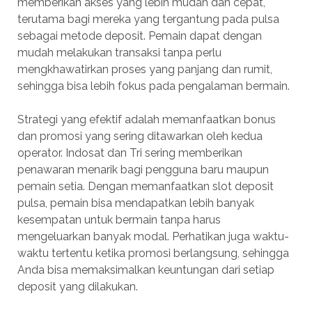
memberikan akses yang lebih mudah dan cepat,
terutama bagi mereka yang tergantung pada pulsa
sebagai metode deposit. Pemain dapat dengan
mudah melakukan transaksi tanpa perlu
mengkhawatirkan proses yang panjang dan rumit,
sehingga bisa lebih fokus pada pengalaman bermain.
Strategi yang efektif adalah memanfaatkan bonus
dan promosi yang sering ditawarkan oleh kedua
operator. Indosat dan Tri sering memberikan
penawaran menarik bagi pengguna baru maupun
pemain setia. Dengan memanfaatkan slot deposit
pulsa, pemain bisa mendapatkan lebih banyak
kesempatan untuk bermain tanpa harus
mengeluarkan banyak modal. Perhatikan juga waktu-
waktu tertentu ketika promosi berlangsung, sehingga
Anda bisa memaksimalkan keuntungan dari setiap
deposit yang dilakukan.