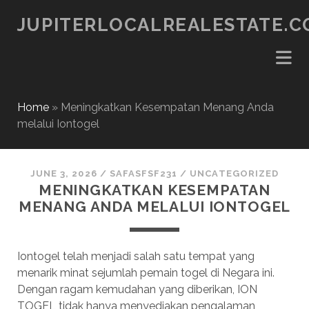
JUPITERLOCALREALESTATE.
Home
»
Meningkatkan Kesempatan Menang Anda
melalui Iontogel
JUNE 3, 2026
/
SAFASFSF231
/
UNCATEGORIZED
MENINGKATKAN KESEMPATAN
MENANG ANDA MELALUI IONTOGEL
Iontogel telah menjadi salah satu tempat yang
menarik minat sejumlah pemain togel di Negara ini.
Dengan ragam kemudahan yang diberikan, ION
TOGEL tidak hanya menyediakan pengalaman