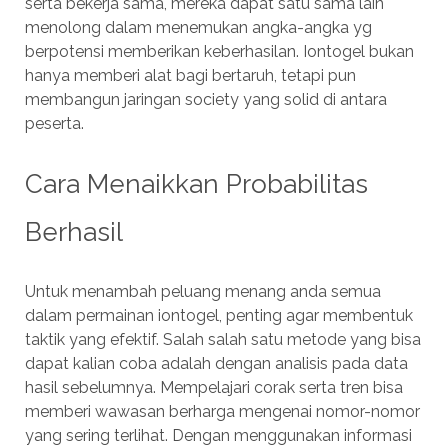
serta bekerja sama, mereka dapat satu sama lain
menolong dalam menemukan angka-angka yg
berpotensi memberikan keberhasilan. Iontogel bukan
hanya memberi alat bagi bertaruh, tetapi pun
membangun jaringan society yang solid di antara
peserta.
Cara Menaikkan Probabilitas
Berhasil
Untuk menambah peluang menang anda semua
dalam permainan iontogel, penting agar membentuk
taktik yang efektif. Salah salah satu metode yang bisa
dapat kalian coba adalah dengan analisis pada data
hasil sebelumnya. Mempelajari corak serta tren bisa
memberi wawasan berharga mengenai nomor-nomor
yang sering terlihat. Dengan menggunakan informasi