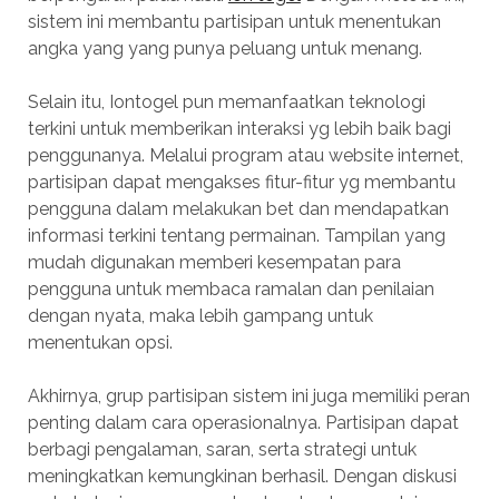
sistem ini membantu partisipan untuk menentukan
angka yang yang punya peluang untuk menang.
Selain itu, Iontogel pun memanfaatkan teknologi
terkini untuk memberikan interaksi yg lebih baik bagi
penggunanya. Melalui program atau website internet,
partisipan dapat mengakses fitur-fitur yg membantu
pengguna dalam melakukan bet dan mendapatkan
informasi terkini tentang permainan. Tampilan yang
mudah digunakan memberi kesempatan para
pengguna untuk membaca ramalan dan penilaian
dengan nyata, maka lebih gampang untuk
menentukan opsi.
Akhirnya, grup partisipan sistem ini juga memiliki peran
penting dalam cara operasionalnya. Partisipan dapat
berbagi pengalaman, saran, serta strategi untuk
meningkatkan kemungkinan berhasil. Dengan diskusi