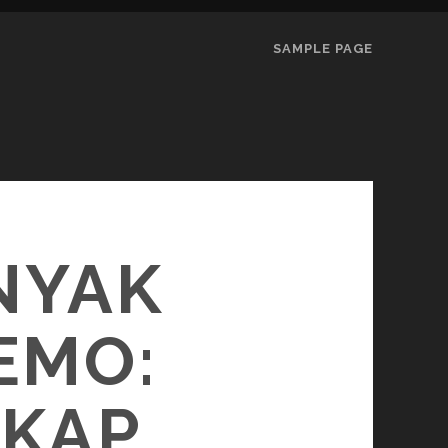
SAMPLE PAGE
NYAK
EMO:
GKAP