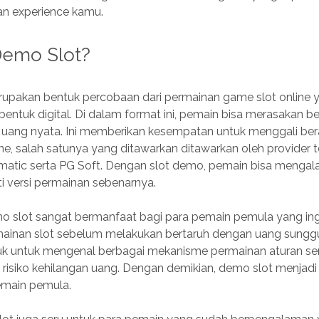
n experience kamu.
Demo Slot?
upakan bentuk percobaan dari permainan game slot online 
entuk digital. Di dalam format ini, pemain bisa merasakan b
ang nyata. Ini memberikan kesempatan untuk menggali bera
ne, salah satunya yang ditawarkan ditawarkan oleh provider
matic serta PG Soft. Dengan slot demo, pemain bisa mengal
i versi permainan sebenarnya.
o slot sangat bermanfaat bagi para pemain pemula yang i
rmainan slot sebelum melakukan bertaruh dengan uang sunggu
tuk untuk mengenal berbagai mekanisme permainan aturan se
isiko kehilangan uang. Dengan demikian, demo slot menjadi 
emain pemula.