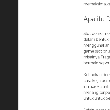
memaksimalka
Apa itu 
Slot demo mer
dalam bentuk b
menggunakan u
game slot onli
misalnya Prag
bermain sepert
Kehadiran dem
cara kerja pe
ini mereka un
menang tanpa r
untuk untuk p