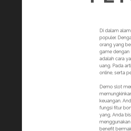
Di dalam alam 
populer. Denga
orang yang be
game dengan ua
adalah cara y
uang. Pada ar
online, serta 
Demo slot men
memungkinkan 
keuangan. And
fungsi fitur 
yang, Anda bi
menggunakan 
benefit berma