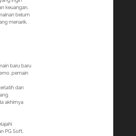
yang ingin
an keuangan.
rmainan belum
ang menarik,
ain baru baru
 demo, pemain
rlatih dan
yang
a akhirnya
lajahi
an PG Soft.