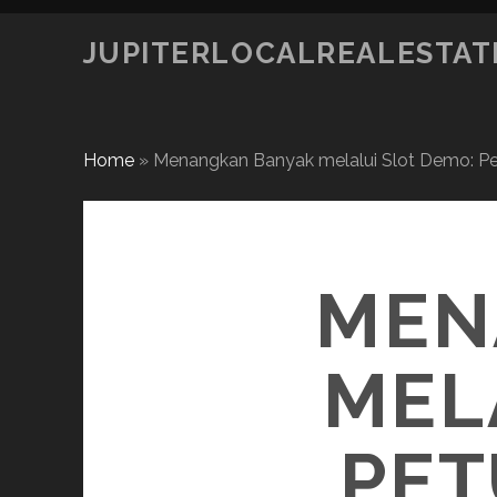
JUPITERLOCALREALESTAT
Home
»
Menangkan Banyak melalui Slot Demo: P
MEN
MEL
PET