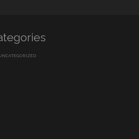
ategories
UNCATEGORIZED