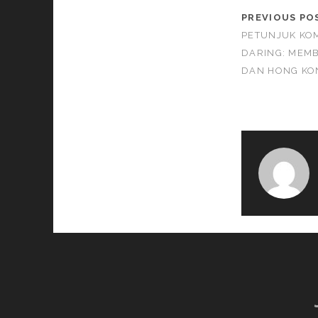
PREVIOUS PO
PETUNJUK KO
DARING: MEM
DAN HONG KO