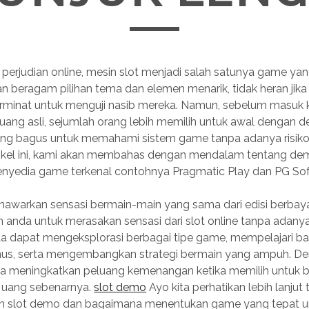
perjudian online, mesin slot menjadi salah satunya game ya
n beragam pilihan tema dan elemen menarik, tidak heran jik
rminat untuk menguji nasib mereka. Namun, sebelum masuk 
ng asli, sejumlah orang lebih memilih untuk awal dengan de
ang bagus untuk memahami sistem game tanpa adanya risiko
tikel ini, kami akan membahas dengan mendalam tentang demo
penyedia game terkenal contohnya Pragmatic Play dan PG Sof
awarkan sensasi bermain-main yang sama dari edisi berbaya
anda untuk merasakan sensasi dari slot online tanpa adany
a dapat mengeksplorasi berbagai tipe game, mempelajari b
bonus, serta mengembangkan strategi bermain yang ampuh. D
sa meningkatkan peluang kemenangan ketika memilih untuk 
uang sebenarnya.
slot demo
Ayo kita perhatikan lebih lanjut
in slot demo dan bagaimana menentukan game yang tepat u