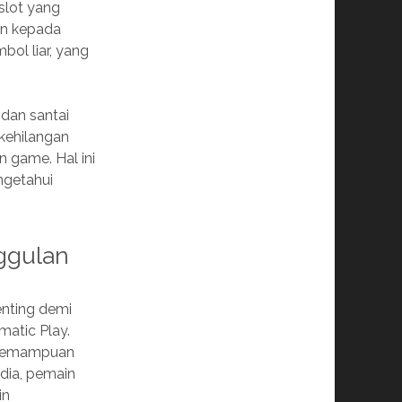
slot yang
an kepada
bol liar, yang
 dan santai
kehilangan
 game. Hal ini
ngetahui
ggulan
enting demi
matic Play.
ta kemampuan
dia, pemain
in