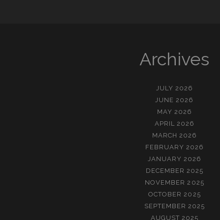
Archives
JULY 2026
JUNE 2026
MAY 2026
APRIL 2026
MARCH 2026
FEBRUARY 2026
JANUARY 2026
DECEMBER 2025
NOVEMBER 2025
OCTOBER 2025
SEPTEMBER 2025
AUGUST 2025