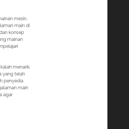
mainan mesin.
laman main di
 dan konsep
uang mainan
pelajari
 kalah menarik.
a yang telah
ih penyedia
galaman main
a agar