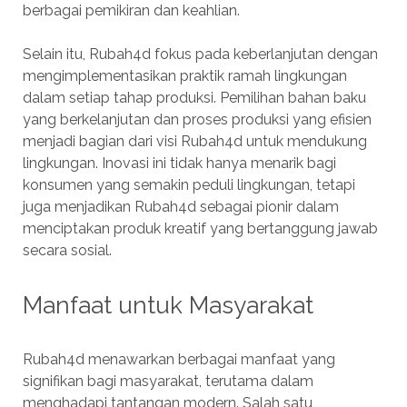
berbagai pemikiran dan keahlian.
Selain itu, Rubah4d fokus pada keberlanjutan dengan
mengimplementasikan praktik ramah lingkungan
dalam setiap tahap produksi. Pemilihan bahan baku
yang berkelanjutan dan proses produksi yang efisien
menjadi bagian dari visi Rubah4d untuk mendukung
lingkungan. Inovasi ini tidak hanya menarik bagi
konsumen yang semakin peduli lingkungan, tetapi
juga menjadikan Rubah4d sebagai pionir dalam
menciptakan produk kreatif yang bertanggung jawab
secara sosial.
Manfaat untuk Masyarakat
Rubah4d menawarkan berbagai manfaat yang
signifikan bagi masyarakat, terutama dalam
menghadapi tantangan modern. Salah satu