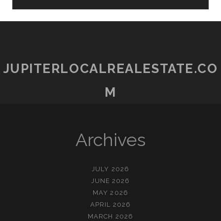
JUPITERLOCALREALESTATE.CO
M
Archives
JULY 2026
JUNE 2026
MAY 2026
APRIL 2026
MARCH 2026