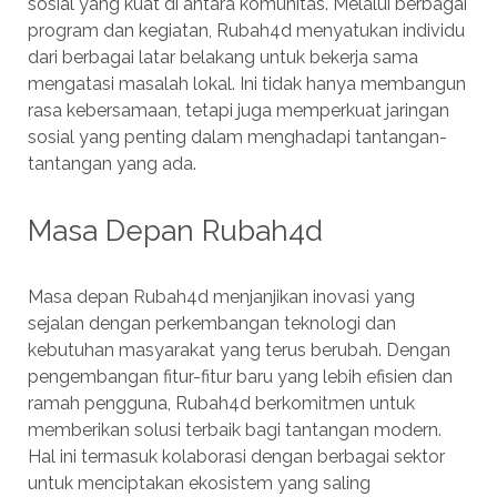
sosial yang kuat di antara komunitas. Melalui berbagai
program dan kegiatan, Rubah4d menyatukan individu
dari berbagai latar belakang untuk bekerja sama
mengatasi masalah lokal. Ini tidak hanya membangun
rasa kebersamaan, tetapi juga memperkuat jaringan
sosial yang penting dalam menghadapi tantangan-
tantangan yang ada.
Masa Depan Rubah4d
Masa depan Rubah4d menjanjikan inovasi yang
sejalan dengan perkembangan teknologi dan
kebutuhan masyarakat yang terus berubah. Dengan
pengembangan fitur-fitur baru yang lebih efisien dan
ramah pengguna, Rubah4d berkomitmen untuk
memberikan solusi terbaik bagi tantangan modern.
Hal ini termasuk kolaborasi dengan berbagai sektor
untuk menciptakan ekosistem yang saling