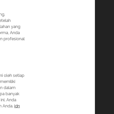
ng.
etelah
alahan yang
orma, Anda
n profesional
i oleh setiap
memiliki
an dalam
apa banyak
ini, Anda
n Anda.
idn