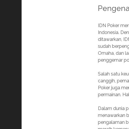
Pengena
IDN Poker meru
Indonesia. De
ditawarkan, I
sudah berpeng
Omaha, dan la
penggemar po
Salah satu ke
canggih, pemai
Poker juga mem
permainan. Ha
Dalam dunia po
menawarkan be
pengalaman be