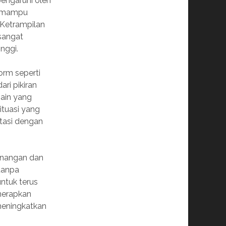
pengaruhi oleh
ng mampu
Ketrampilan
sangat
nggi.
orm seperti
ri pikiran
ain yang
ituasi yang
tasi dengan
menangan dan
tanpa
ntuk terus
nerapkan
meningkatkan