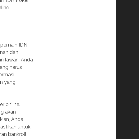
n, IDN Poker
line.
i pemain IDN
inan dan
an lawan, Anda
ang harus
ormasi
an yang
r online.
ng akan
kian, Anda
astikan untuk
ran bankroll