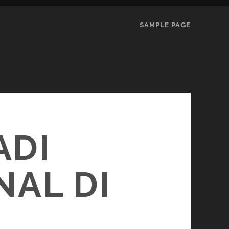
SAMPLE PAGE
D
ADI
NAL DI