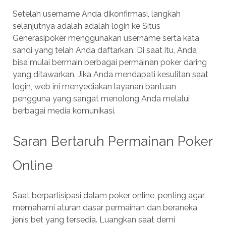
Setelah username Anda dikonfirmasi, langkah
selanjutnya adalah adalah login ke Situs
Generasipoker menggunakan username serta kata
sandi yang telah Anda daftarkan. Di saat itu, Anda
bisa mulai bermain berbagai permainan poker daring
yang ditawarkan. Jika Anda mendapati kesulitan saat
login, web ini menyediakan layanan bantuan
pengguna yang sangat menolong Anda melalui
berbagai media komunikasi.
Saran Bertaruh Permainan Poker
Online
Saat berpartisipasi dalam poker online, penting agar
memahami aturan dasar permainan dan beraneka
jenis bet yang tersedia. Luangkan saat demi