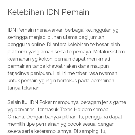
Kelebihan IDN Pemain
IDN Pemain menawarkan berbagai keunggulan yg
sehingga menjadi pilihan utama bagi jumlah
pengguna online. Di antara kelebihan terbesar ialah
platform yang aman serta terpercaya. Melalui sistem
keamanan yg kokoh, pemain dapat menikmati
permainan tanpa khawatir akan dana maupun
terjadinya penipuan. Hal ini memberi rasa nyaman
untuk pemain yg ingin berfokus pada permainan
tanpa tekanan.
Selain itu, IDN Poker mempunyai beragam jenis game
yg bervariasi, termasuk Texas Holdem sampai
Omaha. Dengan banyak pilihan itu, pengguna dapat
memilih tipe permainan yg cocok sesuai dengan
selera serta keterampilannya. Di samping itu,