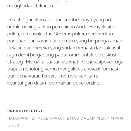
menghadapi tekanan.
Terakhir, gunakan alat dan sumber daya yang ada
untuk meningkatkan permainan Anda. Banyak situs
poker, termasuk situs Generasipoker, memberikan
panduan dan saran dari pemain yang berpengalaman.
Pelajari dari mereka yang sudah berhasil dan tak usah
ragu demi bergabung pada forum untuk berdiskusi
strategi. Memakai tautan alternatif Generasipoker juga
dapat menolong kamu mengakses aneka informasi
dan penawaran terbaru, memberikan kamu
keuntungan dalam permainan poker online.
PREVIOUS POST
HARAPAN 4D: KESEMPATAN EMAS DALAM MENYIMPAN
UANG