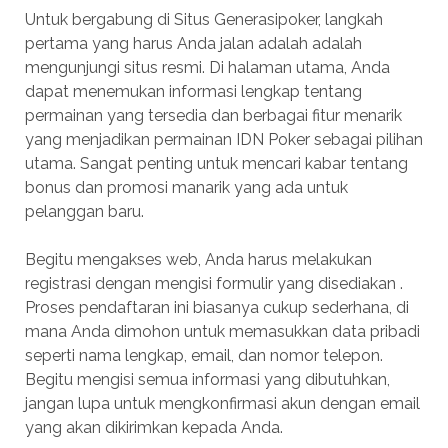
Untuk bergabung di Situs Generasipoker, langkah
pertama yang harus Anda jalan adalah adalah
mengunjungi situs resmi. Di halaman utama, Anda
dapat menemukan informasi lengkap tentang
permainan yang tersedia dan berbagai fitur menarik
yang menjadikan permainan IDN Poker sebagai pilihan
utama. Sangat penting untuk mencari kabar tentang
bonus dan promosi manarik yang ada untuk
pelanggan baru.
Begitu mengakses web, Anda harus melakukan
registrasi dengan mengisi formulir yang disediakan .
Proses pendaftaran ini biasanya cukup sederhana, di
mana Anda dimohon untuk memasukkan data pribadi
seperti nama lengkap, email, dan nomor telepon.
Begitu mengisi semua informasi yang dibutuhkan,
jangan lupa untuk mengkonfirmasi akun dengan email
yang akan dikirimkan kepada Anda.